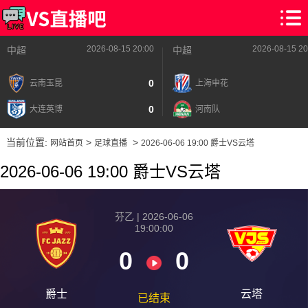
2026-08-15 20:00
2026-08-15 20
中超
中超
0
云南玉昆
上海申花
0
大连英博
河南队
当前位置:
>
>
网站首页
足球直播
2026-06-06 19:00 爵士VS云塔
2026-06-06 19:00 爵士VS云塔
芬乙 | 2026-06-06
19:00:00
0
0
爵士
云塔
已结束