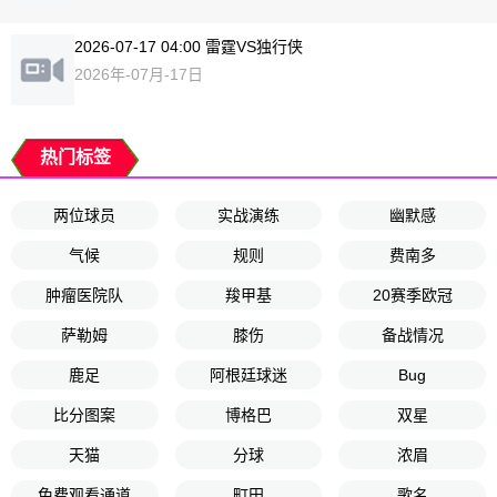
2026-07-17 04:00 雷霆VS独行侠
2026年-07月-17日
热门标签
两位球员
实战演练
幽默感
气候
规则
费南多
肿瘤医院队
羧甲基
20赛季欧冠
萨勒姆
膝伤
备战情况
鹿足
阿根廷球迷
Bug
比分图案
博格巴
双星
天猫
分球
浓眉
免费观看通道
町田
歌名