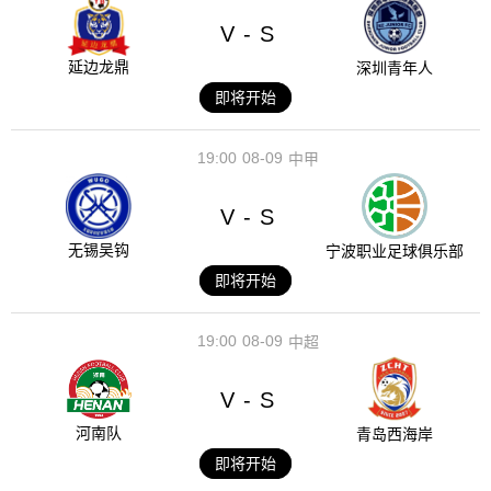
V
S
-
延边龙鼎
深圳青年人
即将开始
19:00
08-09
中甲
V
S
-
无锡吴钩
宁波职业足球俱乐部
即将开始
19:00
08-09
中超
V
S
-
河南队
青岛西海岸
即将开始