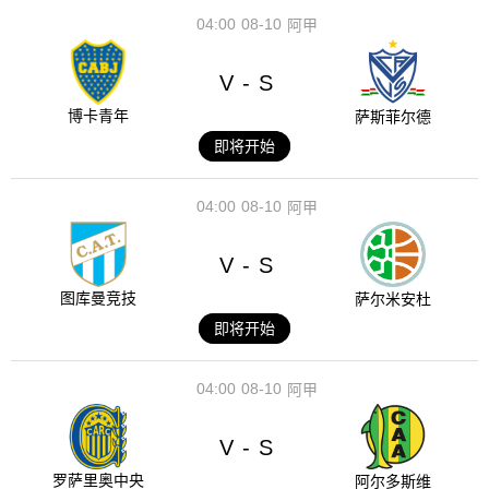
04:00
08-10
阿甲
V
S
-
博卡青年
萨斯菲尔德
即将开始
04:00
08-10
阿甲
V
S
-
图库曼竞技
萨尔米安杜
即将开始
04:00
08-10
阿甲
V
S
-
罗萨里奥中央
阿尔多斯维