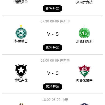
瑞模贝雷
米内罗竞技
即将开始
07:30
08-09
巴西甲
V
S
-
科里蒂巴
沙佩科恩斯
即将开始
08:00
08-09
巴西甲
V
S
-
博塔弗戈
弗鲁米嫩塞
即将开始
18:00
08-09
中甲