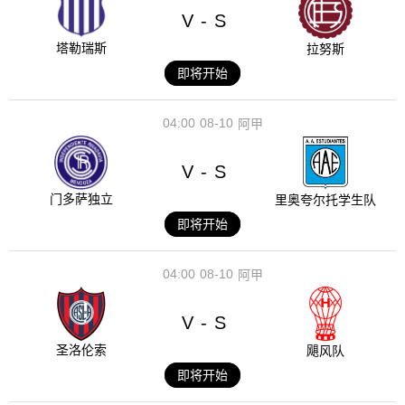
V
S
-
塔勒瑞斯
拉努斯
即将开始
04:00
08-10
阿甲
V
S
-
门多萨独立
里奥夸尔托学生队
即将开始
04:00
08-10
阿甲
V
S
-
圣洛伦索
飓风队
即将开始