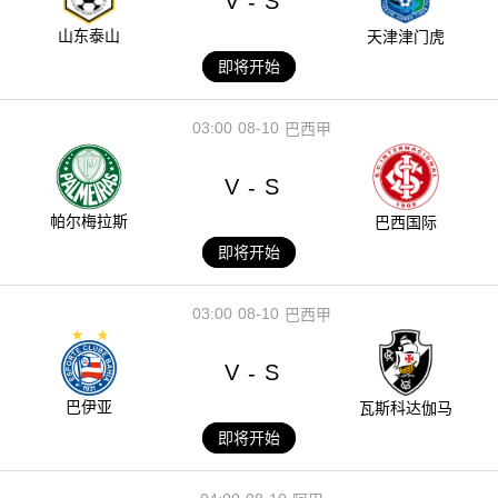
V
S
-
山东泰山
天津津门虎
即将开始
03:00
08-10
巴西甲
V
S
-
帕尔梅拉斯
巴西国际
即将开始
03:00
08-10
巴西甲
V
S
-
巴伊亚
瓦斯科达伽马
即将开始