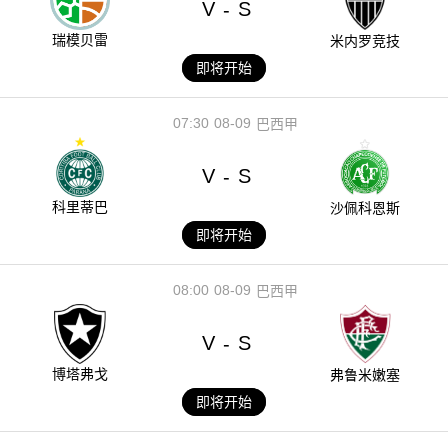
V
S
-
瑞模贝雷
米内罗竞技
即将开始
07:30
08-09
巴西甲
V
S
-
科里蒂巴
沙佩科恩斯
即将开始
08:00
08-09
巴西甲
V
S
-
博塔弗戈
弗鲁米嫩塞
即将开始