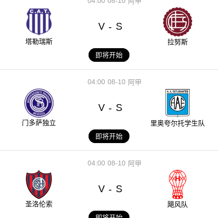
04:00
08-10
阿甲
V
S
-
塔勒瑞斯
拉努斯
即将开始
04:00
08-10
阿甲
V
S
-
门多萨独立
里奥夸尔托学生队
即将开始
04:00
08-10
阿甲
V
S
-
圣洛伦索
飓风队
即将开始