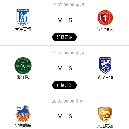
19:35
08-08
中超
V
S
-
大连英博
辽宁铁人
即将开始
19:35
08-08
中超
V
S
-
浙江队
武汉三镇
即将开始
20:00
08-08
中甲
V
S
-
定南赣联
大连鲲城