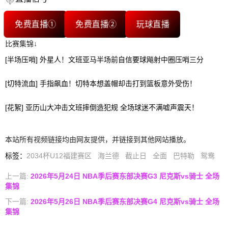
免费直播①
免费直播②
玩球直播
比赛集锦↓
[半场压哨] 外星人！文班亚马半场前自信要球飚射中圈压哨三分
[切特流血] 手指飙血！切特本想盖帽却击打到篮板意外受伤！
[花絮] 亚历山大冲击文班摔倒造犯规 全场球迷不满嘘声震天！
本站所有视频链接均由网友提供，并链接到其他网站播放。
标签
：
2034杯U12福建赛区
海兰德
截止日
全面
巴特勒
鸳鸯
上一篇:
2026年5月24日 NBA季后赛东部决赛G3 尼克斯vs骑士 全场
集锦
下一篇:
2026年5月26日 NBA季后赛东部决赛G4 尼克斯vs骑士 全场
集锦