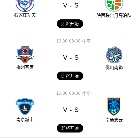
V
S
-
石家庄功夫
陕西联合月亮泊队
即将开始
19:30
08-08
中甲
V
S
-
梅州客家
佛山南狮
即将开始
19:30
08-08
中甲
V
S
-
南京城市
南通支云
即将开始