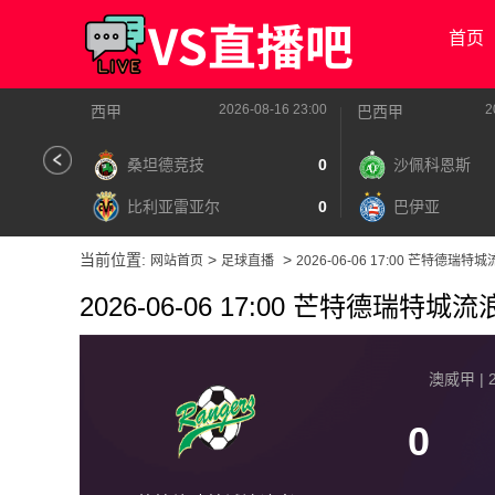
首页
2026-08-16 23:00
2
西甲
巴西甲
桑坦德竞技
0
沙佩科恩斯
比利亚雷亚尔
0
巴伊亚
当前位置:
>
>
网站首页
足球直播
2026-06-06 17:00 芒特德
2026-06-06 17:00 芒特德瑞
澳威甲 | 2
0