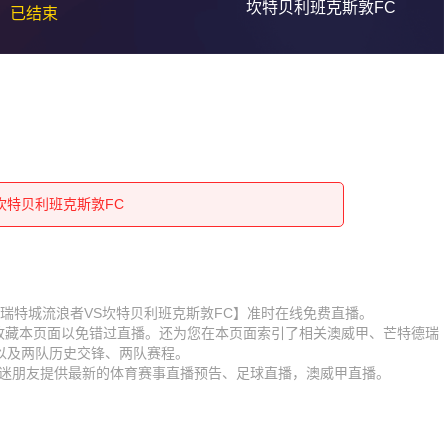
坎特贝利班克斯敦FC
已结束
VS坎特贝利班克斯敦FC
VS坎特贝利班克斯敦FC
VS坎特贝利班克斯敦FC
VS坎特贝利班克斯敦FC
VS坎特贝利班克斯敦FC
VS坎特贝利班克斯敦FC
VS坎特贝利班克斯敦FC
VS坎特贝利班克斯敦FC
赛【芒特德瑞特城流浪者VS坎特贝利班克斯敦FC】准时在线免费直播。
VS坎特贝利班克斯敦FC
】收藏本页面以免错过直播。还为您在本页面索引了相关澳威甲、芒特德瑞
VS坎特贝利班克斯敦FC
以及两队历史交锋、两队赛程。
为球迷朋友提供最新的体育赛事直播预告、足球直播，澳威甲直播。
VS坎特贝利班克斯敦FC
VS坎特贝利班克斯敦FC
VS坎特贝利班克斯敦FC
VS坎特贝利班克斯敦FC