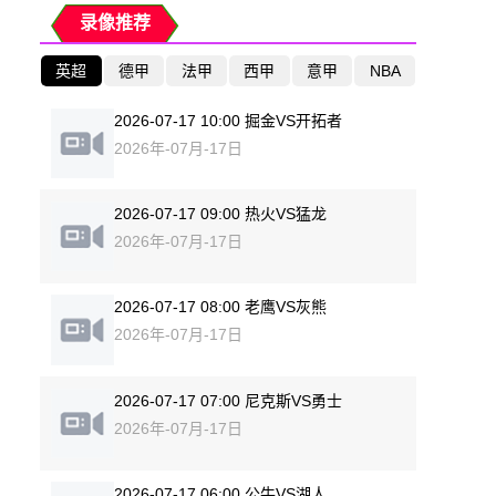
录像推荐
英超
德甲
法甲
西甲
意甲
NBA
2026-07-17 10:00 掘金VS开拓者
2026年-07月-17日
2026-07-17 09:00 热火VS猛龙
2026年-07月-17日
2026-07-17 08:00 老鹰VS灰熊
2026年-07月-17日
2026-07-17 07:00 尼克斯VS勇士
2026年-07月-17日
2026-07-17 06:00 公牛VS湖人