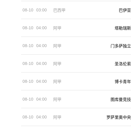
08-10
03:00
巴西甲
巴伊亚
08-10
04:00
阿甲
塔勒瑞斯
08-10
04:00
阿甲
门多萨独立
08-10
04:00
阿甲
圣洛伦索
08-10
04:00
阿甲
博卡青年
08-10
04:00
阿甲
图库曼竞技
08-10
04:00
阿甲
罗萨里奥中央