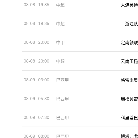
08-08
19:35
中超
大连英博
08-08
19:35
中超
浙江队
08-08
20:00
中甲
定南赣联
08-08
20:00
中超
云南玉昆
08-09
03:00
巴西甲
格雷米奥
08-09
05:30
巴西甲
瑞模贝雷
08-09
07:30
巴西甲
科里蒂巴
08-09
08:00
巴西甲
博塔弗戈