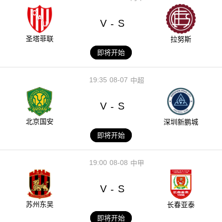
V
S
-
圣塔菲联
拉努斯
即将开始
19:35
08-07
中超
V
S
-
北京国安
深圳新鹏城
即将开始
19:00
08-08
中甲
V
S
-
苏州东吴
长春亚泰
即将开始