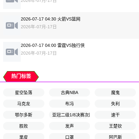
2026年-07月-17日
2026-07-17 04:30 火箭VS篮网
2026年-07月-17日
2026-07-17 04:00 雷霆VS独行侠
2026年-07月-17日
热门标签
星空坠落
古典NBA
魔鬼
马克龙
布冯
失利
鄂尔多斯
亚冠二级1/8决赛次回合
速干
胜败
发声
王楚钦
里皮
口罩
阿巴斯