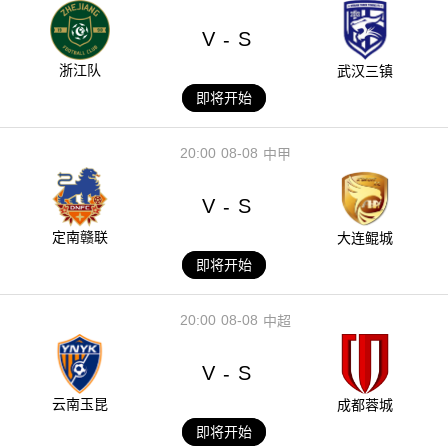
V
S
-
浙江队
武汉三镇
即将开始
20:00
08-08
中甲
V
S
-
定南赣联
大连鲲城
即将开始
20:00
08-08
中超
V
S
-
云南玉昆
成都蓉城
即将开始