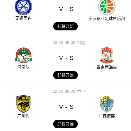
V
S
-
无锡吴钩
宁波职业足球俱乐部
即将开始
19:00
08-09
中超
V
S
-
河南队
青岛西海岸
即将开始
19:30
08-09
中甲
V
S
-
广州豹
广西恒宸
即将开始