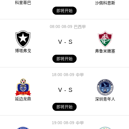
科里蒂巴
沙佩科恩斯
即将开始
08:00
08-09
巴西甲
V
S
-
博塔弗戈
弗鲁米嫩塞
即将开始
18:00
08-09
中甲
V
S
-
延边龙鼎
深圳青年人
即将开始
19:00
08-09
中甲