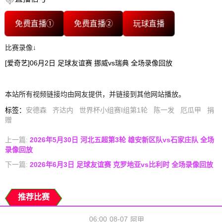
免费直播①
免费直播②
玩球直播
比赛录像↓
[爱奇艺]06月2日 足球友谊赛 挪威vs瑞典 全场录像回放
本站所有视频链接均由网友提供，并链接到其他网站播放。
标签
：
安德森
齐达内
世界杯小组赛I组第1轮
陈一发
厄瓜甲
捐
赠
上一篇:
2026年5月30日 河北五超第3轮 雄安新区队vs石家庄队 全场
录像回放
下一篇:
2026年6月3日 足球友谊赛 克罗地亚vs比利时 全场录像回放
推荐比赛
06:00
08-07
阿甲