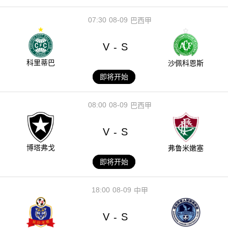
07:30
08-09
巴西甲
V
S
-
科里蒂巴
沙佩科恩斯
即将开始
08:00
08-09
巴西甲
V
S
-
博塔弗戈
弗鲁米嫩塞
即将开始
18:00
08-09
中甲
V
S
-