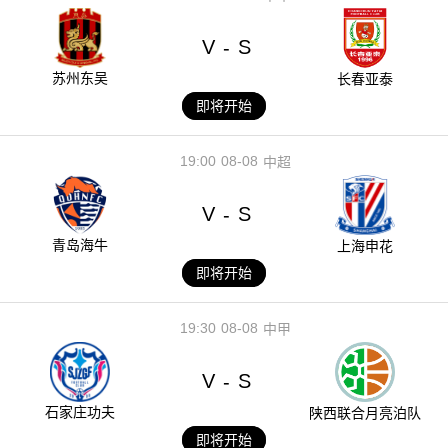
V
S
-
苏州东吴
长春亚泰
即将开始
19:00
08-08
中超
V
S
-
青岛海牛
上海申花
即将开始
19:30
08-08
中甲
V
S
-
石家庄功夫
陕西联合月亮泊队
即将开始