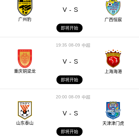
V
S
-
广州豹
广西恒宸
即将开始
19:35
08-09
中超
V
S
-
重庆铜梁龙
上海海港
即将开始
20:00
08-09
中超
V
S
-
山东泰山
天津津门虎
即将开始