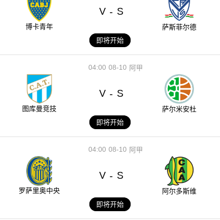
V
S
-
博卡青年
萨斯菲尔德
即将开始
04:00
08-10
阿甲
V
S
-
图库曼竞技
萨尔米安杜
即将开始
04:00
08-10
阿甲
V
S
-
罗萨里奥中央
阿尔多斯维
即将开始