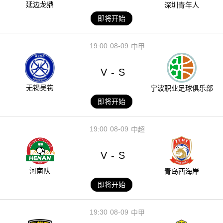
延边龙鼎
深圳青年人
即将开始
19:00
08-09
中甲
V
S
-
无锡吴钩
宁波职业足球俱乐部
即将开始
19:00
08-09
中超
V
S
-
河南队
青岛西海岸
即将开始
19:30
08-09
中甲