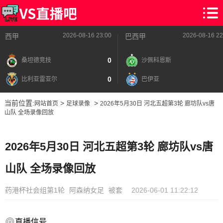
2026-08-16 23:00
2026-08-16 22
西甲
巴西甲
0
桑坦德竞技
沙佩科恩斯
0
比利亚雷亚尔
巴伊亚
当前位置:
>
>
网站首页
足球录像
2026年5月30日 河北五超第3轮 廊坊队vs唐
山队 全场录像回放
2026年5月30日 河北五超第3轮 廊坊队vs唐
山队 全场录像回放
药港杯社会组第1轮
阿森纳女足
被套
2026-06-01 11:22:12
直播信号