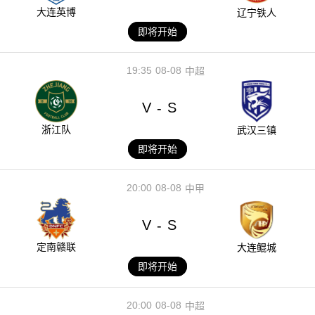
大连英博
辽宁铁人
即将开始
19:35
08-08
中超
V
S
-
浙江队
武汉三镇
即将开始
20:00
08-08
中甲
V
S
-
定南赣联
大连鲲城
即将开始
20:00
08-08
中超