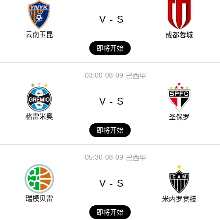
V
S
-
云南玉昆
成都蓉城
即将开始
03:00
08-09
巴西甲
V
S
-
格雷米奥
圣保罗
即将开始
05:30
08-09
巴西甲
V
S
-
瑞模贝雷
米内罗竞技
即将开始