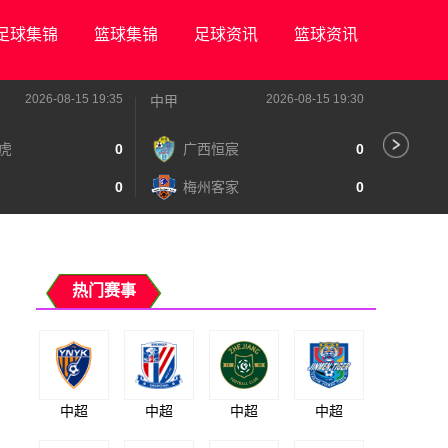
足球集锦
篮球集锦
足球资讯
篮球资讯
2026-08-15 19:35
2026-08-15 19:30
中甲
中甲
虎
0
广西恒宸
0
陕
0
梅州客家
0
长
热门赛事
中超
中超
中超
中超