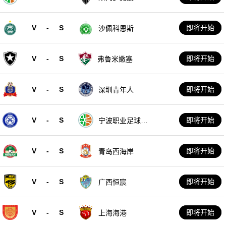
V
-
S
即将开始
沙佩科恩斯
V
-
S
即将开始
弗鲁米嫩塞
V
-
S
即将开始
深圳青年人
V
-
S
即将开始
宁波职业足球俱
乐部
V
-
S
即将开始
青岛西海岸
V
-
S
即将开始
广西恒宸
V
-
S
即将开始
上海海港