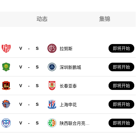
克斯坦U19
克斯坦U19
克斯坦U19
动态
集锦
克斯坦U19
克斯坦U19
克斯坦U19
V
-
S
即将开始
拉努斯
克斯坦U19
V
-
S
即将开始
深圳新鹏城
V
-
S
即将开始
长春亚泰
V
-
S
即将开始
上海申花
V
-
S
即将开始
陕西联合月亮泊
队