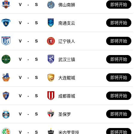
V
-
S
即将开始
佛山南狮
V
-
S
即将开始
南通支云
V
-
S
即将开始
辽宁铁人
V
-
S
即将开始
武汉三镇
V
-
S
即将开始
大连鲲城
V
-
S
即将开始
成都蓉城
V
-
S
即将开始
圣保罗
V
-
S
即将开始
米内罗竞技