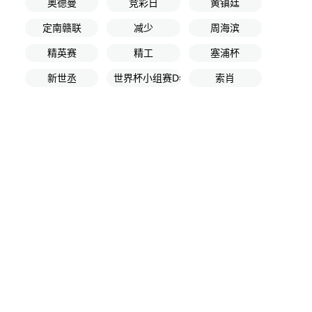
奥德曼
竞彩日
黄镇廷
定南赣联
减少
周海滨
精英赛
精工
塞浦杯
新世丞
世界杯小组赛D组第2轮
索肖