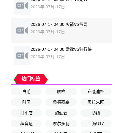
2026年-07月-17日
2026-07-17 04:30 火箭VS篮网
2026年-07月-17日
2026-07-17 04:00 雷霆VS独行侠
2026年-07月-17日
热门标签
白毛
腰椎
布隆迪杯
时区
桑德豪森
奥拉朱旺
打印店
施勤云
防线
超音速
摩尔多瓦
上海U17