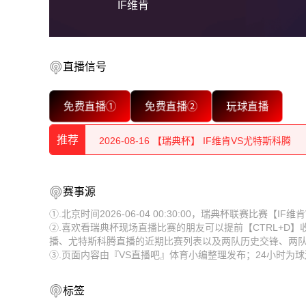
IF维肯
直播信号
2026-08-16 【瑞典杯】 IF维肯VS尤特斯科腾
免费直播①
免费直播②
玩球直播
2026-08-16 【瑞典杯】 IF维肯VS尤特斯科腾
推荐
2026-08-16 【瑞典杯】 IF维肯VS尤特斯科腾
2026-08-16 【瑞典杯】 IF维肯VS尤特斯科腾
2026-08-16 【瑞典杯】 IF维肯VS尤特斯科腾
赛事源
2026-08-16 【瑞典杯】 IF维肯VS尤特斯科腾
2026-08-16 【瑞典杯】 IF维肯VS尤特斯科腾
①.北京时间2026-06-04 00:30:00，瑞典杯联赛比赛【
②.喜欢看瑞典杯现场直播比赛的朋友可以提前【CTRL+D
2026-08-16 【瑞典杯】 IF维肯VS尤特斯科腾
2026-08-16 【瑞典杯】 IF维肯VS尤特斯科腾
播、尤特斯科腾直播的近期比赛列表以及两队历史交锋、两
③.页面内容由『VS直播吧』体育小编整理发布；24小时
2026-08-16 【瑞典杯】 IF维肯VS尤特斯科腾
2026-08-16 【瑞典杯】 IF维肯VS尤特斯科腾
2026-08-16 【瑞典杯】 IF维肯VS尤特斯科腾
2026-08-16 【瑞典杯】 IF维肯VS尤特斯科腾
标签