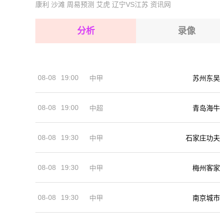
康利
沙滩
周易预测
艾虎
辽宁VS江苏
资讯网
2026-08-16 【瑞典杯】 IF维肯VS尤特斯科腾
2026-08-16 【瑞典杯】 IF维肯VS尤特斯科腾
2026-08-16 【瑞典杯】 IF维肯VS尤特斯科腾
2026-08-16 【瑞典杯】 IF维肯VS尤特斯科腾
分析
录像
2026-08-16 【瑞典杯】 IF维肯VS尤特斯科腾
2026-08-16 【瑞典杯】 IF维肯VS尤特斯科腾
08-08
19:00
中甲
苏州东吴
2026-08-16 【瑞典杯】 IF维肯VS尤特斯科腾
08-08
19:00
中超
青岛海牛
08-08
19:30
中甲
石家庄功夫
08-08
19:30
中甲
梅州客家
08-08
19:30
中甲
南京城市