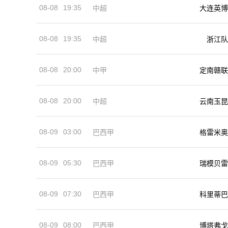
08-08
19:35
中超
大连英博
08-08
19:35
中超
浙江队
08-08
20:00
中甲
定南赣联
08-08
20:00
中超
云南玉昆
08-09
03:00
巴西甲
格雷米奥
08-09
05:30
巴西甲
瑞模贝雷
08-09
07:30
巴西甲
科里蒂巴
08-09
08:00
巴西甲
博塔弗戈