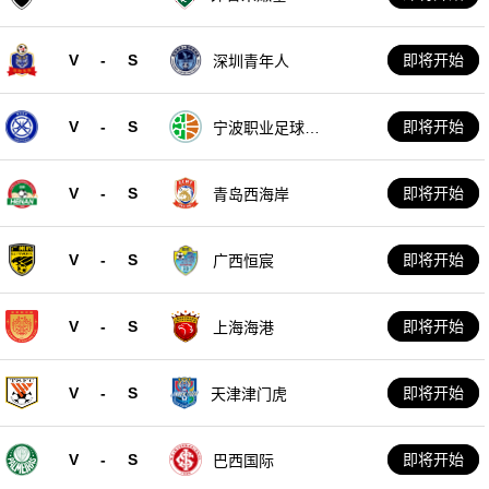
V
-
S
即将开始
深圳青年人
V
-
S
即将开始
宁波职业足球俱
乐部
V
-
S
即将开始
青岛西海岸
V
-
S
即将开始
广西恒宸
V
-
S
即将开始
上海海港
V
-
S
即将开始
天津津门虎
V
-
S
即将开始
巴西国际