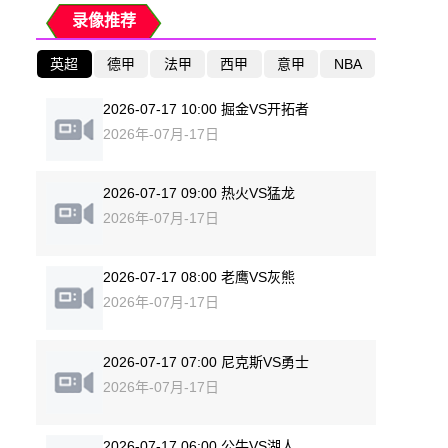
录像推荐
英超
德甲
法甲
西甲
意甲
NBA
2026-07-17 10:00 掘金VS开拓者
2026年-07月-17日
2026-07-17 09:00 热火VS猛龙
2026年-07月-17日
2026-07-17 08:00 老鹰VS灰熊
2026年-07月-17日
2026-07-17 07:00 尼克斯VS勇士
2026年-07月-17日
2026-07-17 06:00 公牛VS湖人