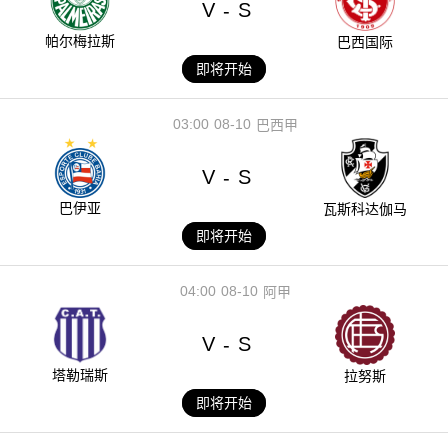
V
S
-
帕尔梅拉斯
巴西国际
即将开始
03:00
08-10
巴西甲
V
S
-
巴伊亚
瓦斯科达伽马
即将开始
04:00
08-10
阿甲
V
S
-
塔勒瑞斯
拉努斯
即将开始