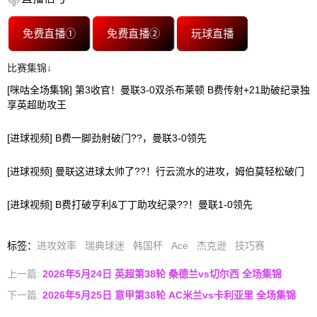
免费直播①
免费直播②
玩球直播
比赛集锦↓
[咪咕全场集锦] 第3收官！曼联3-0双杀布莱顿 B费传射+21助破纪录独
享英超助攻王
[进球视频] B费一脚劲射破门??，曼联3-0领先
[进球视频] 曼联这进球太帅了??！行云流水的进攻，姆伯莫轻松破门
[进球视频] B费打破亨利&丁丁助攻纪录??！曼联1-0领先
标签
：
进攻效率
瑞典球迷
韩国杯
Ace
杰克逊
技巧赛
上一篇:
2026年5月24日 英超第38轮 桑德兰vs切尔西 全场集锦
下一篇:
2026年5月25日 意甲第38轮 AC米兰vs卡利亚里 全场集锦