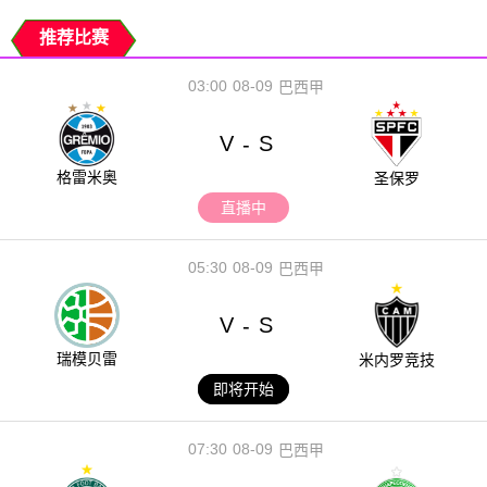
推荐比赛
03:00
08-09
巴西甲
V
S
-
格雷米奥
圣保罗
直播中
05:30
08-09
巴西甲
V
S
-
瑞模贝雷
米内罗竞技
即将开始
07:30
08-09
巴西甲