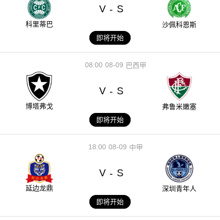
V
S
-
科里蒂巴
沙佩科恩斯
即将开始
08:00
08-09
巴西甲
V
S
-
博塔弗戈
弗鲁米嫩塞
即将开始
18:00
08-09
中甲
V
S
-
延边龙鼎
深圳青年人
即将开始