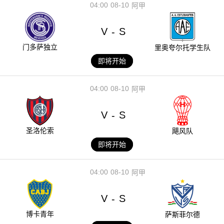
04:00
08-10
阿甲
V
S
-
门多萨独立
里奥夸尔托学生队
即将开始
04:00
08-10
阿甲
V
S
-
圣洛伦索
飓风队
即将开始
04:00
08-10
阿甲
V
S
-
博卡青年
萨斯菲尔德