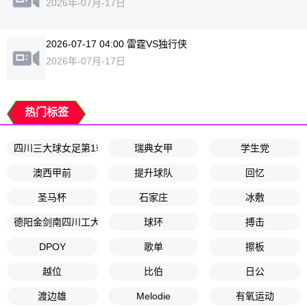
2026年-07月-17日
2026-07-17 04:00 雷霆VS独行侠
2026年-07月-17日
热门标签
四川三大球女足第1轮
瑞典女甲
学生党
澳西甲前
提升球队
回忆
圣马杯
石家庄
冰敷
德阳金剑南四川工大
球环
搏击
DPOY
歌单
擦板
越位
比伯
日公
渡边雄
Melodie
有氧运动