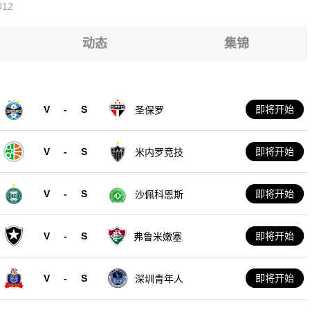
12
动态
集锦
V
-
S
即将开始
圣保罗
V
-
S
即将开始
米内罗竞技
V
-
S
即将开始
沙佩科恩斯
V
-
S
即将开始
弗鲁米嫩塞
V
-
S
即将开始
深圳青年人