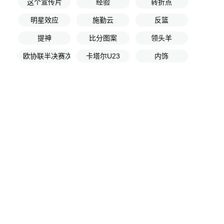
这个宣传片
经验
转折点
明星效应
施勤云
反篮
提神
比分图案
领头羊
欧协联半决赛次回合
卡塔尔U23
内饰