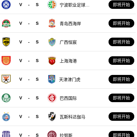
V
-
S
即将开始
宁波职业足球俱
乐部
V
-
S
即将开始
青岛西海岸
V
-
S
即将开始
广西恒宸
V
-
S
即将开始
上海海港
V
-
S
即将开始
天津津门虎
V
-
S
即将开始
巴西国际
V
-
S
即将开始
瓦斯科达伽马
V
-
S
即将开始
拉努斯