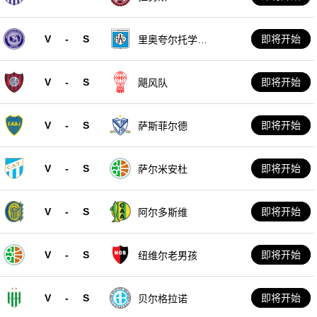
V
-
S
即将开始
里奥夸尔托学生
队
V
-
S
即将开始
飓风队
V
-
S
即将开始
萨斯菲尔德
V
-
S
即将开始
萨尔米安杜
V
-
S
即将开始
阿尔多斯维
V
-
S
即将开始
纽维尔老男孩
V
-
S
即将开始
贝尔格拉诺