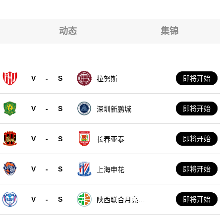
动态
集锦
V
-
S
即将开始
拉努斯
V
-
S
即将开始
深圳新鹏城
V
-
S
即将开始
长春亚泰
V
-
S
即将开始
上海申花
V
-
S
即将开始
陕西联合月亮泊
队