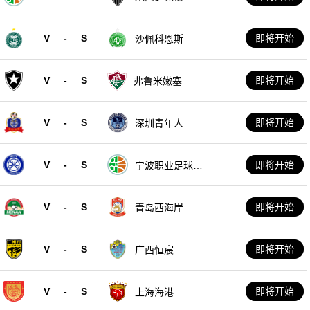
V
-
S
即将开始
沙佩科恩斯
V
-
S
即将开始
弗鲁米嫩塞
V
-
S
即将开始
深圳青年人
V
-
S
即将开始
宁波职业足球俱
乐部
V
-
S
即将开始
青岛西海岸
V
-
S
即将开始
广西恒宸
V
-
S
即将开始
上海海港