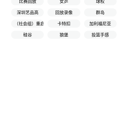
比赛回放
女乒
球权
深圳艺品高
回放录像
群岛
（社会组）重启
卡特扣
加利福尼亚
硅谷
狼堡
投篮手感