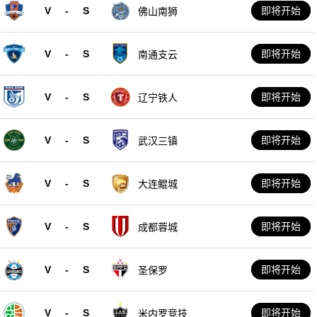
V
-
S
即将开始
佛山南狮
V
-
S
即将开始
南通支云
V
-
S
即将开始
辽宁铁人
V
-
S
即将开始
武汉三镇
V
-
S
即将开始
大连鲲城
V
-
S
即将开始
成都蓉城
V
-
S
即将开始
圣保罗
V
-
S
即将开始
米内罗竞技