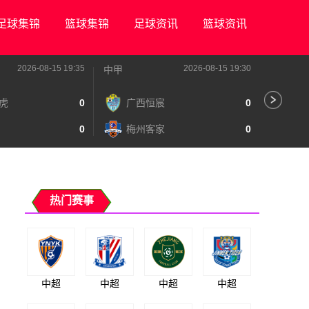
足球集锦
篮球集锦
足球资讯
篮球资讯
2026-08-15 19:35
2026-08-15 19:30
中甲
中甲
虎
0
广西恒宸
0
陕
0
梅州客家
0
长
热门赛事
中超
中超
中超
中超