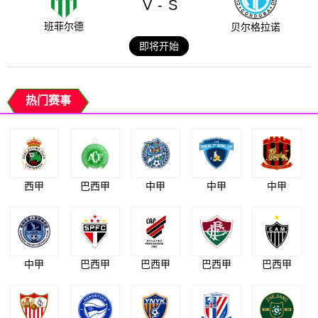
V
S
-
班菲尔德
贝尔格拉诺
即将开始
热门赛事
西甲
巴西甲
中甲
中甲
中甲
中甲
巴西甲
巴西甲
巴西甲
巴西甲