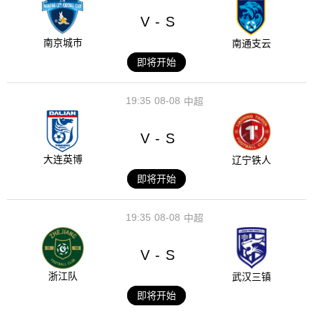
V
S
-
南京城市
南通支云
即将开始
19:35
08-08
中超
V
S
-
大连英博
辽宁铁人
即将开始
19:35
08-08
中超
V
S
-
浙江队
武汉三镇
即将开始