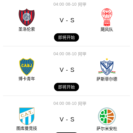
04:00
08-10
阿甲
V
S
-
圣洛伦索
飓风队
即将开始
04:00
08-10
阿甲
V
S
-
博卡青年
萨斯菲尔德
即将开始
04:00
08-10
阿甲
V
S
-
图库曼竞技
萨尔米安杜