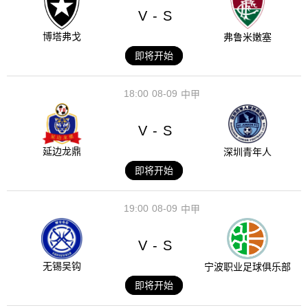
V
S
-
博塔弗戈
弗鲁米嫩塞
即将开始
18:00
08-09
中甲
V
S
-
延边龙鼎
深圳青年人
即将开始
19:00
08-09
中甲
V
S
-
无锡吴钩
宁波职业足球俱乐部
即将开始