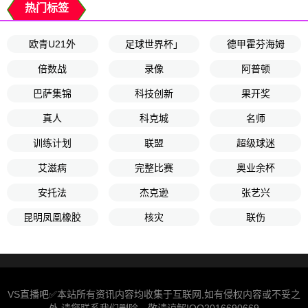
热门标签
欧青U21外
足球世界杯」
德甲霍芬海姆
倍数战
录像
阿普顿
巴萨集锦
科技创新
果开奖
真人
科克城
名师
训练计划
联盟
超级球迷
艾滋病
完整比赛
奥业余杯
安托法
杰克逊
张艺兴
昆明凤凰橡胶
核灾
联伤
VS直播吧✅本站所有资讯内容均收集于互联网,如有侵权内容或不妥之