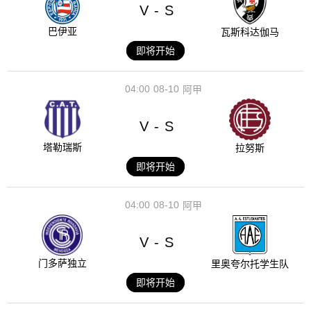
V
S
-
巴伊亚
瓦斯科达伽马
即将开始
04:00
08-10
阿甲
V
S
-
塔勒瑞斯
拉努斯
即将开始
04:00
08-10
阿甲
V
S
-
门多萨独立
里奥夸尔托学生队
即将开始