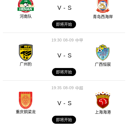
V
S
-
河南队
青岛西海岸
即将开始
19:30
08-09
中甲
V
S
-
广州豹
广西恒宸
即将开始
19:35
08-09
中超
V
S
-
重庆铜梁龙
上海海港
即将开始