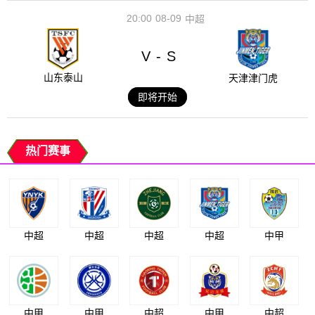
20:00
08-09
中超
V
S
-
山东泰山
天津津门虎
即将开始
热门赛事
中超
中超
中超
中超
中甲
中甲
中甲
中超
中甲
中超