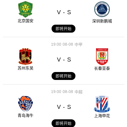
V
S
-
北京国安
深圳新鹏城
即将开始
19:00
08-08
中甲
V
S
-
苏州东吴
长春亚泰
即将开始
19:00
08-08
中超
V
S
-
青岛海牛
上海申花
即将开始