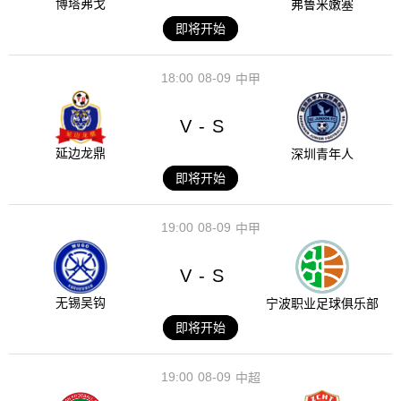
博塔弗戈
弗鲁米嫩塞
即将开始
18:00
08-09
中甲
V
S
-
延边龙鼎
深圳青年人
即将开始
19:00
08-09
中甲
V
S
-
无锡吴钩
宁波职业足球俱乐部
即将开始
19:00
08-09
中超