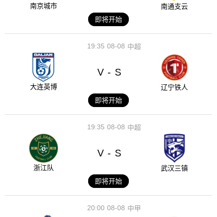
南京城市
南通支云
即将开始
19:35
08-08
中超
V
S
-
大连英博
辽宁铁人
即将开始
19:35
08-08
中超
V
S
-
浙江队
武汉三镇
即将开始
20:00
08-08
中甲