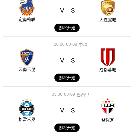
V
S
-
定南赣联
大连鲲城
即将开始
20:00
08-08
中超
V
S
-
云南玉昆
成都蓉城
即将开始
03:00
08-09
巴西甲
V
S
-
格雷米奥
圣保罗
即将开始