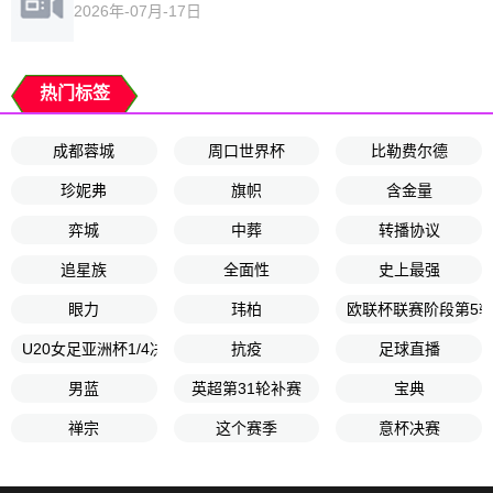
2026年-07月-17日
热门标签
成都蓉城
周口世界杯
比勒费尔德
珍妮弗
旗帜
含金量
弈城
中葬
转播协议
追星族
全面性
史上最强
眼力
玮柏
欧联杯联赛阶段第5
U20女足亚洲杯1/4决赛
抗疫
足球直播
男蓝
英超第31轮补赛
宝典
禅宗
这个赛季
意杯决赛