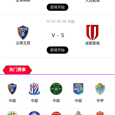
定南赣联
大连鲲城
即将开始
20:00
08-08
中超
V
S
-
云南玉昆
成都蓉城
即将开始
热门赛事
中超
中超
中超
中超
中甲