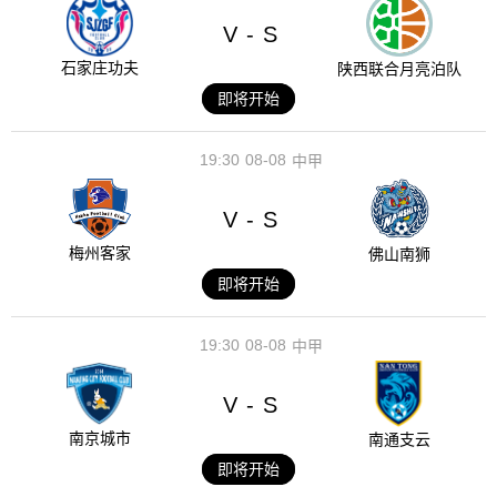
V
S
-
石家庄功夫
陕西联合月亮泊队
即将开始
19:30
08-08
中甲
V
S
-
梅州客家
佛山南狮
即将开始
19:30
08-08
中甲
V
S
-
南京城市
南通支云
即将开始