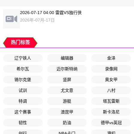
2026-07-17 04:00 雷霆VS独行侠
2026年-07月-17日
热门标签
辽宁铁人
编辑器
金泽
希尔瓦
迈尔斯特纳
录像网
锡尔克堡
竖屏
奥女甲
试训
尤文意
八村
特调
游艇
塔瓦雷斯
这个赛事
澳昆甲
斯卡洛尼
韧性
奶油
德甲vs英冠
创行
NBA卡门
滑扣