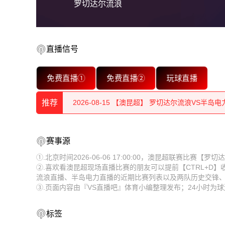
罗切达尔流浪
直播信号
2026-08-15 【澳昆超】 罗切达尔流浪VS半岛电
2026-08-15 【澳昆超】 罗切达尔流浪VS半岛电
免费直播①
免费直播②
玩球直播
2026-08-15 【澳昆超】 罗切达尔流浪VS半岛电
推荐
2026-08-15 【澳昆超】 罗切达尔流浪VS半岛电
2026-08-15 【澳昆超】 罗切达尔流浪VS半岛电
2026-08-15 【澳昆超】 罗切达尔流浪VS半岛电
赛事源
2026-08-15 【澳昆超】 罗切达尔流浪VS半岛电
①.北京时间2026-06-06 17:00:00，澳昆超联赛比赛
2026-08-15 【澳昆超】 罗切达尔流浪VS半岛电
②.喜欢看澳昆超现场直播比赛的朋友可以提前【CTRL+D
2026-08-15 【澳昆超】 罗切达尔流浪VS半岛电
流浪直播、半岛电力直播的近期比赛列表以及两队历史交锋
2026-08-15 【澳昆超】 罗切达尔流浪VS半岛电
③.页面内容由『VS直播吧』体育小编整理发布；24小时
2026-08-15 【澳昆超】 罗切达尔流浪VS半岛电
2026-08-15 【澳昆超】 罗切达尔流浪VS半岛电
2026-08-15 【澳昆超】 罗切达尔流浪VS半岛电
标签
2026-08-15 【澳昆超】 罗切达尔流浪VS半岛电