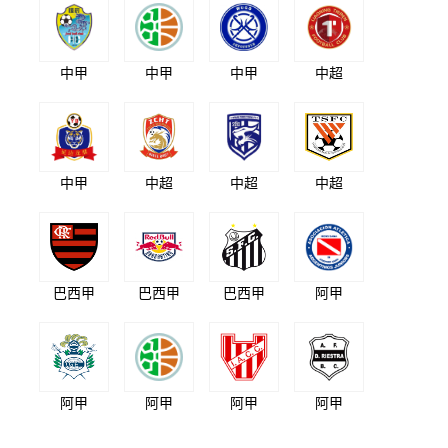
中甲
中甲
中甲
中超
中甲
中超
中超
中超
巴西甲
巴西甲
巴西甲
阿甲
阿甲
阿甲
阿甲
阿甲