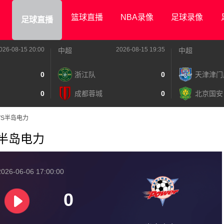
篮球直播
NBA录像
足球录像
足球直播
026-08-15 20:00
2026-08-15 19:35
中超
中超
0
浙江队
0
天津津门
0
成都蓉城
0
北京国安
浪VS半岛电力
VS半岛电力
026-06-06 17:00:00
0