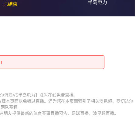
半岛电力
已结束
力
力
力
力
力
力
力
【罗切达尔流浪VS半岛电力】准时在线免费直播。
力
】收藏本页面以免错过直播。还为您在本页面索引了相关澳昆超、罗切达尔
力
、两队赛程。
力
为球迷朋友提供最新的体育赛事直播预告、足球直播，澳昆超直播。
力
力
力
力