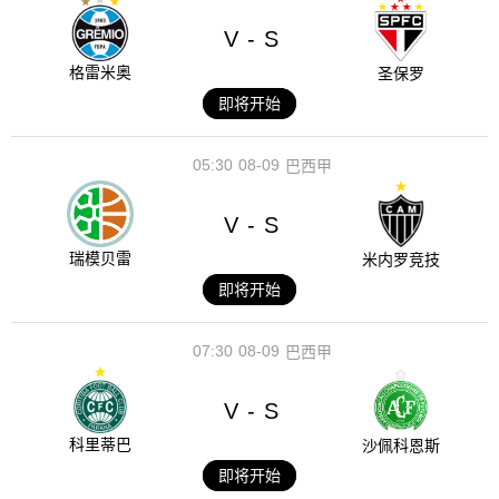
V
S
-
格雷米奥
圣保罗
即将开始
05:30
08-09
巴西甲
V
S
-
瑞模贝雷
米内罗竞技
即将开始
07:30
08-09
巴西甲
V
S
-
科里蒂巴
沙佩科恩斯
即将开始