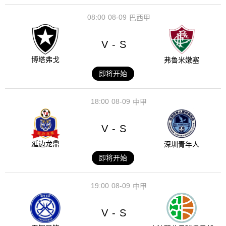
08:00
08-09
巴西甲
V
S
-
博塔弗戈
弗鲁米嫩塞
即将开始
18:00
08-09
中甲
V
S
-
延边龙鼎
深圳青年人
即将开始
19:00
08-09
中甲
V
S
-