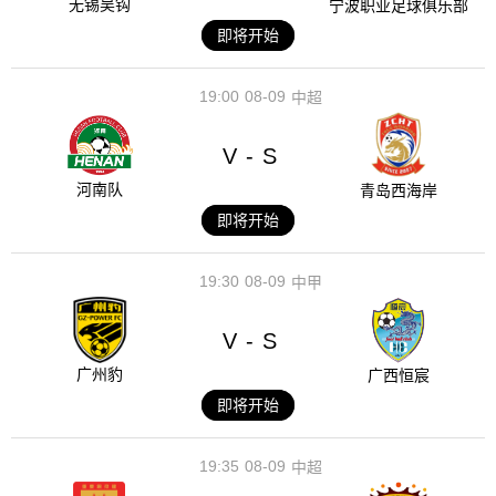
无锡吴钩
宁波职业足球俱乐部
即将开始
19:00
08-09
中超
V
S
-
河南队
青岛西海岸
即将开始
19:30
08-09
中甲
V
S
-
广州豹
广西恒宸
即将开始
19:35
08-09
中超