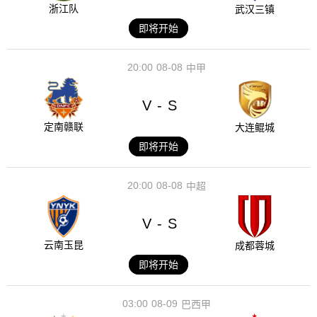
浙江队
武汉三镇
即将开始
20:00
08-08
中甲
V
S
-
定南赣联
大连鲲城
即将开始
20:00
08-08
中超
V
S
-
云南玉昆
成都蓉城
即将开始
03:00
08-09
巴西甲