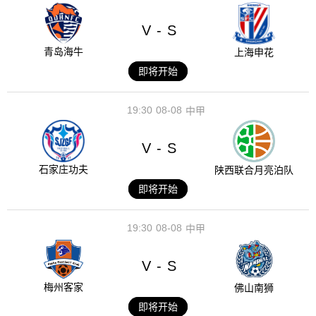
V
S
-
青岛海牛
上海申花
即将开始
19:30
08-08
中甲
V
S
-
石家庄功夫
陕西联合月亮泊队
即将开始
19:30
08-08
中甲
V
S
-
梅州客家
佛山南狮
即将开始