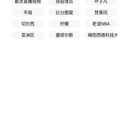
都灵直播视频
现役球员
叶子凡
平局
比分图案
梵蒂冈
切尔西
柠檬
老湿NBA
亚洲区
塞缪尔斯
绵阳西南科技大学