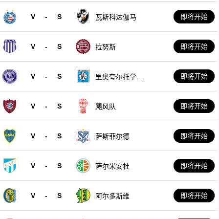
V
-
S
即将开始
瓦斯科达伽马
V
-
S
即将开始
拉努斯
V
-
S
即将开始
里奥夸尔托学生
队
V
-
S
即将开始
飓风队
V
-
S
即将开始
萨斯菲尔德
V
-
S
即将开始
萨尔米安杜
V
-
S
即将开始
阿尔多斯维