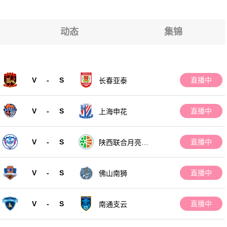
动态
集锦
V
-
S
直播中
长春亚泰
V
-
S
直播中
上海申花
V
-
S
直播中
陕西联合月亮泊
队
V
-
S
直播中
佛山南狮
V
-
S
直播中
南通支云