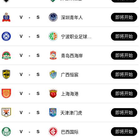
V
-
S
即将开始
深圳青年人
V
-
S
即将开始
宁波职业足球俱
乐部
V
-
S
即将开始
青岛西海岸
V
-
S
即将开始
广西恒宸
V
-
S
即将开始
上海海港
V
-
S
即将开始
天津津门虎
V
-
S
即将开始
巴西国际