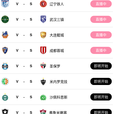
V
-
S
直播中
辽宁铁人
V
-
S
直播中
武汉三镇
V
-
S
直播中
大连鲲城
V
-
S
直播中
成都蓉城
V
-
S
即将开始
圣保罗
V
-
S
即将开始
米内罗竞技
V
-
S
即将开始
沙佩科恩斯
V
-
S
即将开始
弗鲁米嫩塞