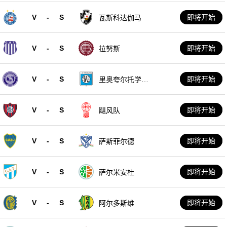
V
-
S
即将开始
瓦斯科达伽马
V
-
S
即将开始
拉努斯
V
-
S
即将开始
里奥夸尔托学生
队
V
-
S
即将开始
飓风队
V
-
S
即将开始
萨斯菲尔德
V
-
S
即将开始
萨尔米安杜
V
-
S
即将开始
阿尔多斯维