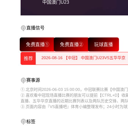
中国澳门U23
直播信号
2026-08-16 【中冠】 中国澳门U23VS五华华京
免费直播①
免费直播②
玩球直播
2026-08-16 【中冠】 中国澳门U23VS五华华京
推荐
2026-08-16 【中冠】 中国澳门U23VS五华华京
2026-08-16 【中冠】 中国澳门U23VS五华华京
2026-08-16 【中冠】 中国澳门U23VS五华华京
赛事源
2026-08-16 【中冠】 中国澳门U23VS五华华京
2026-08-16 【中冠】 中国澳门U23VS五华华京
①.北京时间2026-06-03 15:00:00，中冠联赛比赛【中
②.喜欢看中冠现场直播比赛的朋友可以提前【CTRL+D】
2026-08-16 【中冠】 中国澳门U23VS五华华京
2026-08-16 【中冠】 中国澳门U23VS五华华京
直播、五华华京直播的近期比赛列表以及两队历史交锋、两
③.页面内容由『VS直播吧』体育小编整理发布；24小时为
2026-08-16 【中冠】 中国澳门U23VS五华华京
2026-08-16 【中冠】 中国澳门U23VS五华华京
2026-08-16 【中冠】 中国澳门U23VS五华华京
2026-08-16 【中冠】 中国澳门U23VS五华华京
标签