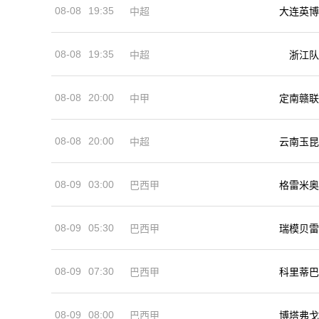
08-08
19:35
中超
大连英博
08-08
19:35
中超
浙江队
08-08
20:00
中甲
定南赣联
08-08
20:00
中超
云南玉昆
08-09
03:00
巴西甲
格雷米奥
08-09
05:30
巴西甲
瑞模贝雷
08-09
07:30
巴西甲
科里蒂巴
08-09
08:00
巴西甲
博塔弗戈