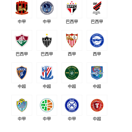
中甲
中甲
巴西甲
巴西甲
巴西甲
巴西甲
西甲
西甲
中超
中超
中超
中超
中甲
中甲
中甲
中超