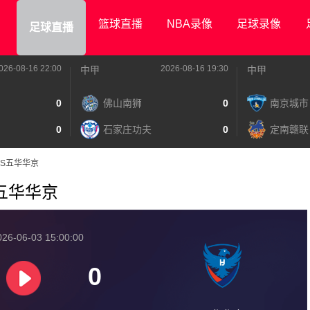
篮球直播
NBA录像
足球录像
足球直播
026-08-16 22:00
2026-08-16 19:30
中甲
中甲
0
佛山南狮
0
南京城市
0
石家庄功夫
0
定南赣联
23VS五华华京
VS五华华京
26-06-03 15:00:00
0