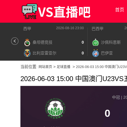
首页
2026-08-16 23:00
2
西甲
巴西甲
桑坦德竞技
0
沙佩科恩斯
比利亚雷亚尔
0
巴伊亚
当前位置:
>
>
网站首页
足球直播
2026-06-03 15:00 中国澳门U
2026-06-03 15:00 中国澳门U23
中冠 | 20
0