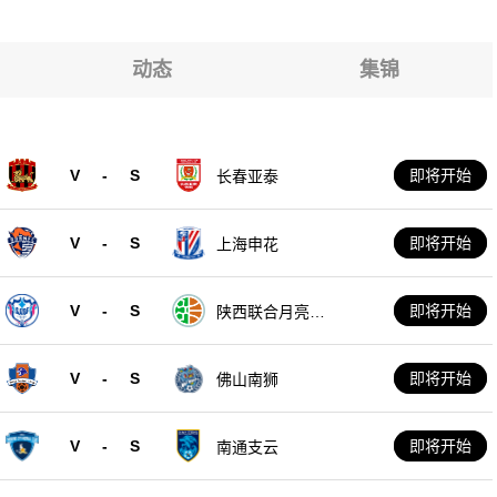
动态
集锦
V
-
S
即将开始
长春亚泰
V
-
S
即将开始
上海申花
V
-
S
即将开始
陕西联合月亮泊
队
V
-
S
即将开始
佛山南狮
V
-
S
即将开始
南通支云