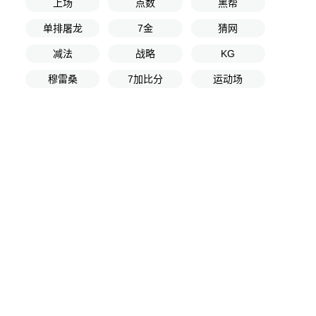
上场
点数
黑帮
单排屠龙
7金
猜网
减法
战略
KG
穆雷桑
7加比分
运动场