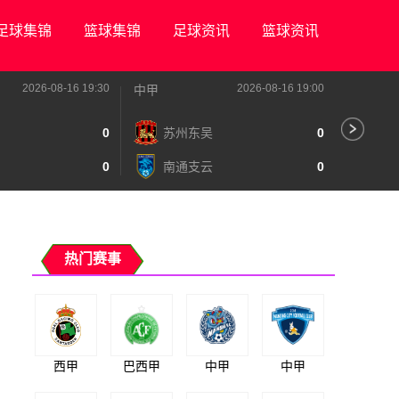
足球集锦
篮球集锦
足球资讯
篮球资讯
2026-08-16 19:30
2026-08-16 19:00
中甲
中甲
0
苏州东吴
0
深
0
南通支云
0
宁
热门赛事
西甲
巴西甲
中甲
中甲