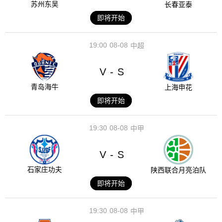
苏州东吴
长春亚泰
即将开始
19:00
08-08
中超
V
S
-
青岛海牛
上海申花
即将开始
19:30
08-08
中甲
V
S
-
石家庄功夫
陕西联合月亮泊队
即将开始
19:30
08-08
中甲