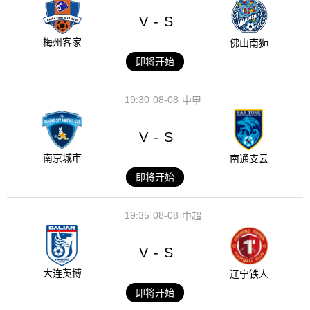
V
S
-
梅州客家
佛山南狮
即将开始
19:30
08-08
中甲
V
S
-
南京城市
南通支云
即将开始
19:35
08-08
中超
V
S
-
大连英博
辽宁铁人
即将开始