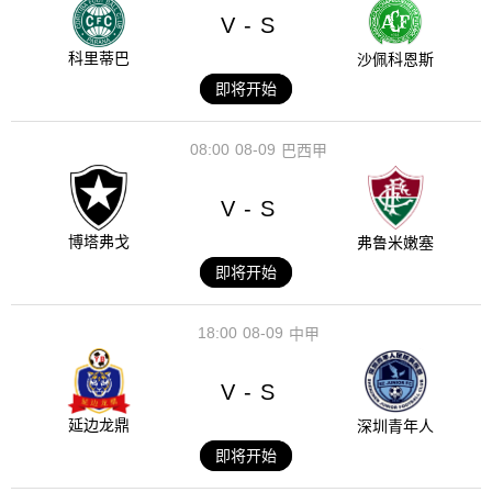
V
S
-
科里蒂巴
沙佩科恩斯
即将开始
08:00
08-09
巴西甲
V
S
-
博塔弗戈
弗鲁米嫩塞
即将开始
18:00
08-09
中甲
V
S
-
延边龙鼎
深圳青年人
即将开始