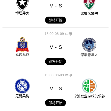
V
S
-
博塔弗戈
弗鲁米嫩塞
即将开始
18:00
08-09
中甲
V
S
-
延边龙鼎
深圳青年人
即将开始
19:00
08-09
中甲
V
S
-
无锡吴钩
宁波职业足球俱乐部
即将开始