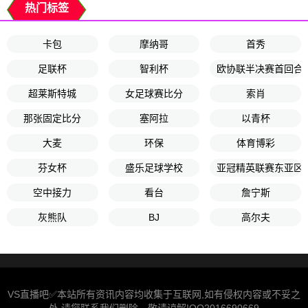
热门标签
卡包
摩纳哥
首秀
足联杯
智利杯
欧协联半决赛首回合
超莱斯特城
女足球赛比分
索肖
那张固定比分
塞阿拉
以青杯
大麦
环保
体育博彩
芬女杯
盛乐足球学校
亚冠精英联赛东亚区
空中接力
看台
詹宁斯
灰熊队
BJ
高尔夫
VS直播吧✅本站所有资讯内容均收集于互联网,如有侵权内容或不妥之