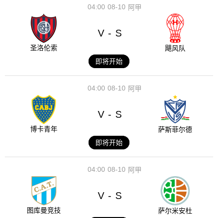
04:00
08-10
阿甲
V
S
-
圣洛伦索
飓风队
即将开始
04:00
08-10
阿甲
V
S
-
博卡青年
萨斯菲尔德
即将开始
04:00
08-10
阿甲
V
S
-
图库曼竞技
萨尔米安杜