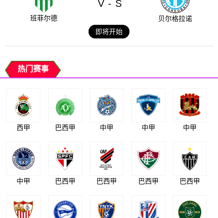
V
S
-
班菲尔德
贝尔格拉诺
即将开始
热门赛事
西甲
巴西甲
中甲
中甲
中甲
中甲
巴西甲
巴西甲
巴西甲
巴西甲