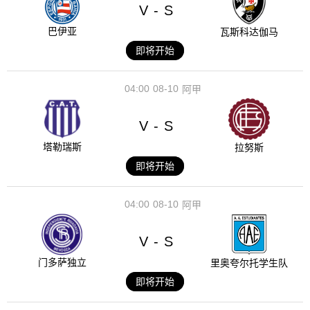
V
S
-
巴伊亚
瓦斯科达伽马
即将开始
04:00
08-10
阿甲
V
S
-
塔勒瑞斯
拉努斯
即将开始
04:00
08-10
阿甲
V
S
-
门多萨独立
里奥夸尔托学生队
即将开始