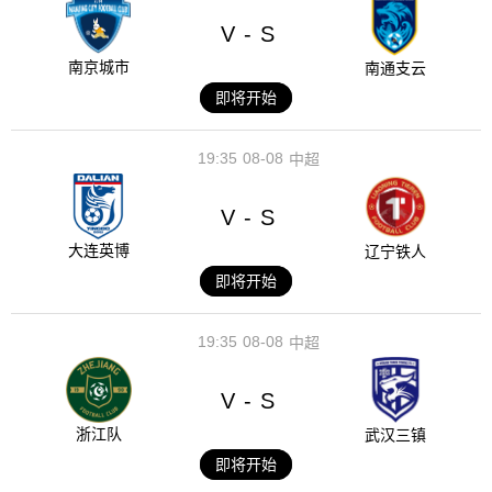
V
S
-
南京城市
南通支云
即将开始
19:35
08-08
中超
V
S
-
大连英博
辽宁铁人
即将开始
19:35
08-08
中超
V
S
-
浙江队
武汉三镇
即将开始