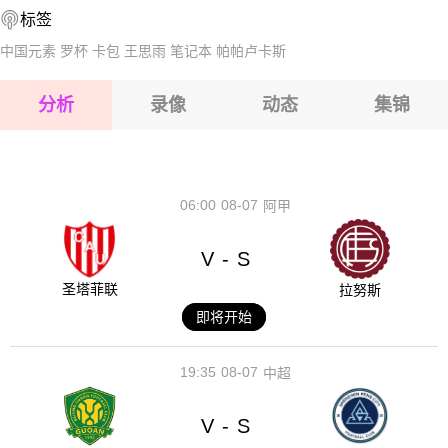
标签
2026-08-14 【冈比亚超】 皇家班珠尔VS猎鹰
2026-08-15 【冈比亚超】 皇家班珠尔VS猎鹰
中国元素
罗杯
卡包
王思雨
笔记本
帕帕卢卡斯
2026-08-15 【冈比亚超】 皇家班珠尔VS猎鹰
分析
录像
动态
集锦
2026-08-15 【冈比亚超】 皇家班珠尔VS猎鹰
2026-08-14 【冈比亚超】 皇家班珠尔VS猎鹰
06:00
08-07
阿甲
V
S
-
圣塔菲联
拉努斯
即将开始
19:35
08-07
中超
V
S
-