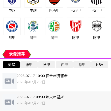
中超
中超
巴西甲
巴西甲
巴西甲
阿甲
阿甲
阿甲
阿甲
阿甲
录像推荐
英超
德甲
法甲
西甲
意甲
NBA
2026-07-17 10:00 掘金VS开拓者
2026年-07月-17日
2026-07-17 09:00 热火VS猛龙
2026年-07月-17日