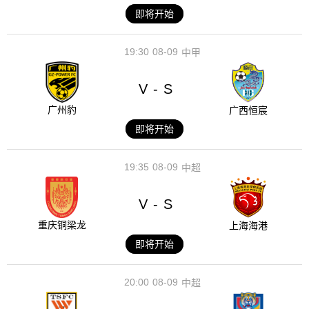
即将开始
19:30
08-09
中甲
V
S
-
广州豹
广西恒宸
即将开始
19:35
08-09
中超
V
S
-
重庆铜梁龙
上海海港
即将开始
20:00
08-09
中超