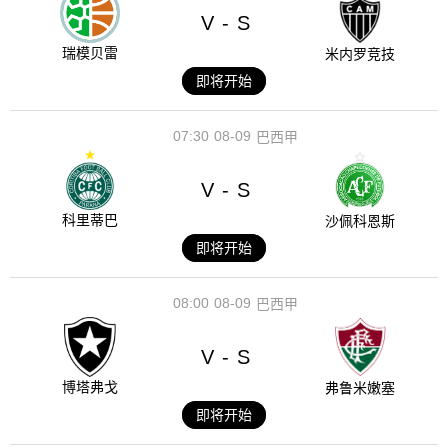
V
S
-
瑞模贝雷
米内罗竞技
即将开始
07:30
08-09
巴西甲
V
S
-
科里蒂巴
沙佩科恩斯
即将开始
08:00
08-09
巴西甲
V
S
-
博塔弗戈
弗鲁米嫩塞
即将开始