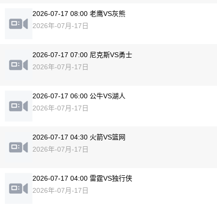
2026-07-17 08:00 老鹰VS灰熊
2026年-07月-17日
2026-07-17 07:00 尼克斯VS勇士
2026年-07月-17日
2026-07-17 06:00 公牛VS湖人
2026年-07月-17日
2026-07-17 04:30 火箭VS篮网
2026年-07月-17日
2026-07-17 04:00 雷霆VS独行侠
2026年-07月-17日