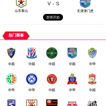
V
S
-
山东泰山
天津津门虎
即将开始
热门赛事
中超
中超
中超
中超
中甲
中甲
中甲
中超
中甲
中超