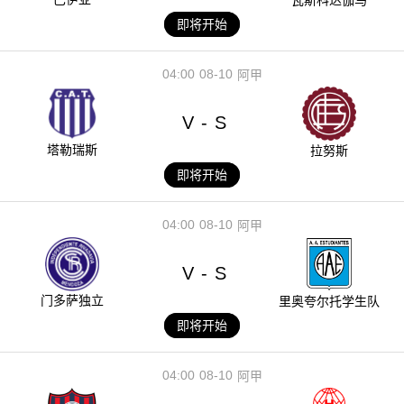
瓦斯科达伽马
即将开始
04:00
08-10
阿甲
V
S
-
塔勒瑞斯
拉努斯
即将开始
04:00
08-10
阿甲
V
S
-
门多萨独立
里奥夸尔托学生队
即将开始
04:00
08-10
阿甲