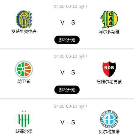
04:00
08-10
阿甲
V
S
-
罗萨里奥中央
阿尔多斯维
即将开始
04:00
08-10
阿甲
V
S
-
防卫者
纽维尔老男孩
即将开始
04:00
08-10
阿甲
V
S
-
班菲尔德
贝尔格拉诺