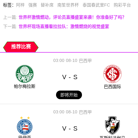
标签
：
阿梓
强赛
替补席
南笙世界杯
泰国春武里FC
购彩平台
上一篇:
世界杯激情燃动，评论员直播盛宴来袭！你准备好了吗？
下一篇:
世界杯现场直播看拉拉队：激情燃烧的视觉盛宴
推荐比赛
03:00
08-10
巴西甲
V
S
-
帕尔梅拉斯
巴西国际
即将开始
03:00
08-10
巴西甲
V
S
-
巴伊亚