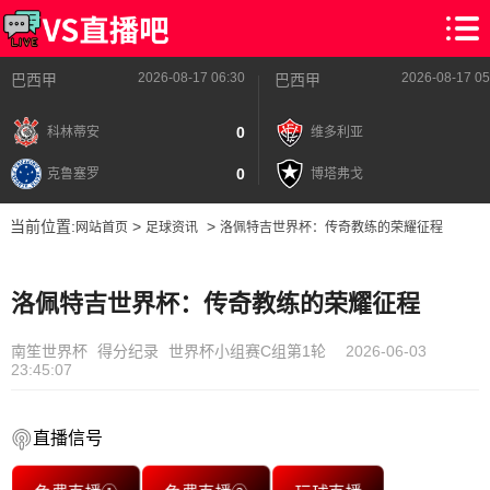
2026-08-17 06:30
2026-08-17 05
巴西甲
巴西甲
0
科林蒂安
维多利亚
0
克鲁塞罗
博塔弗戈
当前位置:
>
>
网站首页
足球资讯
洛佩特吉世界杯：传奇教练的荣耀征程
洛佩特吉世界杯：传奇教练的荣耀征程
南笙世界杯
得分纪录
世界杯小组赛C组第1轮
2026-06-03
23:45:07
直播信号