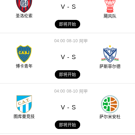
V
S
-
圣洛伦索
飓风队
即将开始
04:00
08-10
阿甲
V
S
-
博卡青年
萨斯菲尔德
即将开始
04:00
08-10
阿甲
V
S
-
图库曼竞技
萨尔米安杜
即将开始