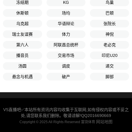
冻结期
KG
鸟巢
休斯顿
场均
巴顿
乌克超
华语辩论
张院长
瑞士友谊赛
体力
神倪
第六人
阿联酋总统杯
老必克
播音员
交易市场
印尼U20
汤圆
调皮
递交
悬念与机遇
破产
脚部
VS直播吧✅本站所有资讯内容均收集于互联网,如有侵权内容或不妥之
处,请您联系我们删除。敬请谅解!QQ2016690669
网站地图
Copyright © 2025 All Rights Reserved 富饶体育