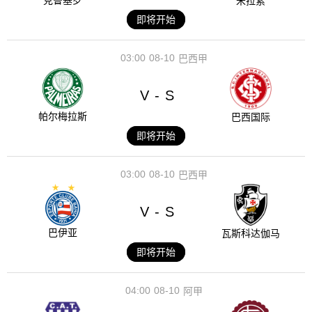
克鲁塞罗
米拉索
即将开始
03:00
08-10
巴西甲
V
S
-
帕尔梅拉斯
巴西国际
即将开始
03:00
08-10
巴西甲
V
S
-
巴伊亚
瓦斯科达伽马
即将开始
04:00
08-10
阿甲