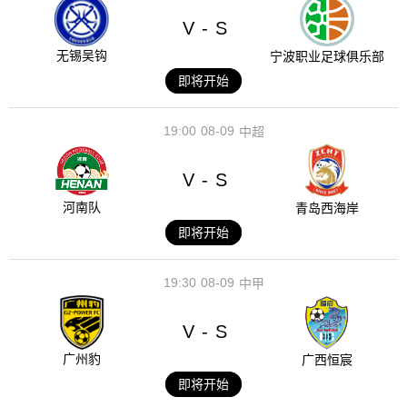
V
S
-
无锡吴钩
宁波职业足球俱乐部
即将开始
19:00
08-09
中超
V
S
-
河南队
青岛西海岸
即将开始
19:30
08-09
中甲
V
S
-
广州豹
广西恒宸
即将开始