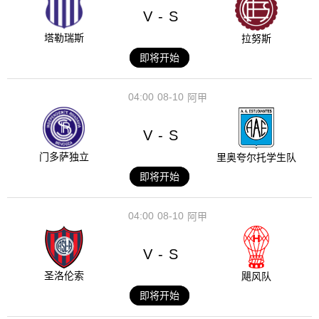
V
S
-
塔勒瑞斯
拉努斯
即将开始
04:00
08-10
阿甲
V
S
-
门多萨独立
里奥夸尔托学生队
即将开始
04:00
08-10
阿甲
V
S
-
圣洛伦索
飓风队
即将开始