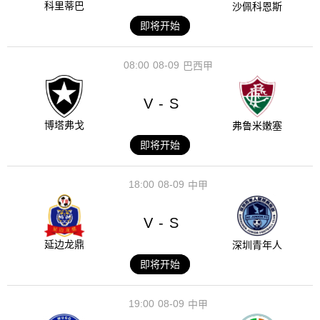
科里蒂巴
沙佩科恩斯
即将开始
08:00
08-09
巴西甲
V
S
-
博塔弗戈
弗鲁米嫩塞
即将开始
18:00
08-09
中甲
V
S
-
延边龙鼎
深圳青年人
即将开始
19:00
08-09
中甲