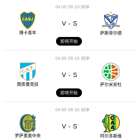
04:00
08-10
阿甲
V
S
-
博卡青年
萨斯菲尔德
即将开始
04:00
08-10
阿甲
V
S
-
图库曼竞技
萨尔米安杜
即将开始
04:00
08-10
阿甲
V
S
-
罗萨里奥中央
阿尔多斯维