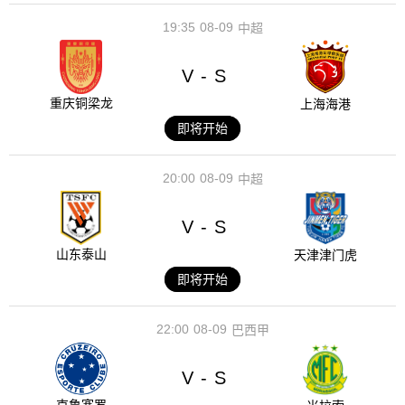
19:35
08-09
中超
V
S
-
重庆铜梁龙
上海海港
即将开始
20:00
08-09
中超
V
S
-
山东泰山
天津津门虎
即将开始
22:00
08-09
巴西甲
V
S
-