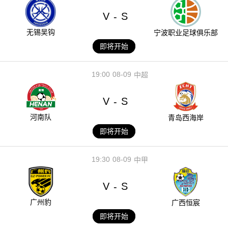
V
S
-
无锡吴钩
宁波职业足球俱乐部
即将开始
19:00
08-09
中超
V
S
-
河南队
青岛西海岸
即将开始
19:30
08-09
中甲
V
S
-
广州豹
广西恒宸
即将开始