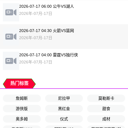
2026-07-17 06:00 公牛VS湖人
2026年-07月-17日
2026-07-17 04:30 火箭VS篮网
2026年-07月-17日
2026-07-17 04:00 雷霆VS独行侠
2026年-07月-17日
热门标签
詹姆斯
尼拉甲
莫勒斯卡
游侠版
黑红金
甜食
奥多姆
仪式
成材