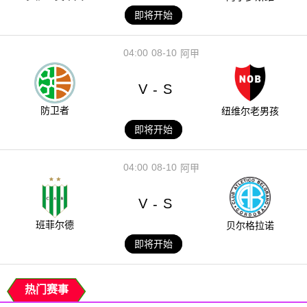
即将开始
04:00
08-10
阿甲
V
S
-
防卫者
纽维尔老男孩
即将开始
04:00
08-10
阿甲
V
S
-
班菲尔德
贝尔格拉诺
即将开始
热门赛事