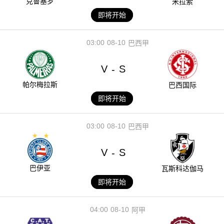
克鲁塞罗
米拉索
即将开始
03:00
08-10
巴西甲
V
S
-
帕尔梅拉斯
巴西国际
即将开始
03:00
08-10
巴西甲
V
S
-
巴伊亚
瓦斯科达伽马
即将开始
04:00
08-10
阿甲