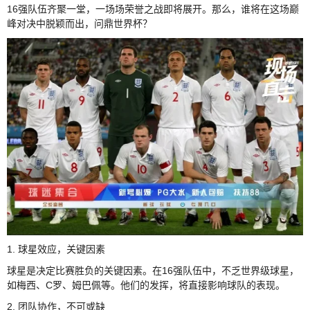
16强队伍齐聚一堂，一场场荣誉之战即将展开。那么，谁将在这场巅
峰对决中脱颖而出，问鼎世界杯？
1. 球星效应，关键因素
球星是决定比赛胜负的关键因素。在16强队伍中，不乏世界级球星，
如梅西、C罗、姆巴佩等。他们的发挥，将直接影响球队的表现。
2. 团队协作，不可或缺