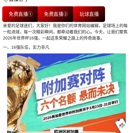
免费直播①
免费直播②
玩球直播
亲爱的足球迷们，大家好！我是你们的体育网站编辑，足球场上的每
一粒进球，每一次精彩瞬间，都牵动着我们的心。今天，让我们聚焦
2026年世界杯16强，一起这条荣耀之路上的传奇故事。
一、16强队伍，实力非凡