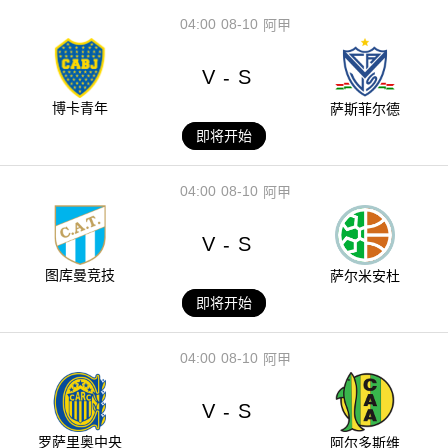
04:00
08-10
阿甲
V
S
-
博卡青年
萨斯菲尔德
即将开始
04:00
08-10
阿甲
V
S
-
图库曼竞技
萨尔米安杜
即将开始
04:00
08-10
阿甲
V
S
-
罗萨里奥中央
阿尔多斯维