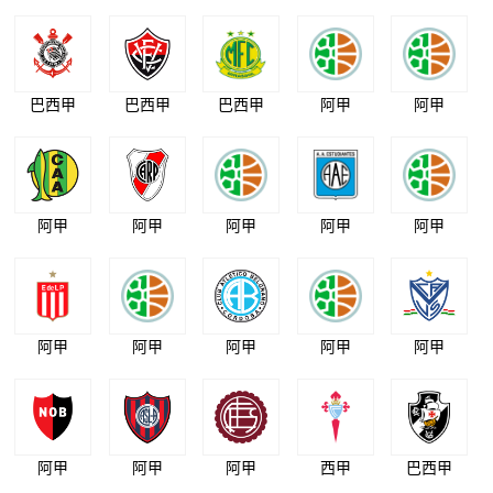
巴西甲
巴西甲
巴西甲
阿甲
阿甲
阿甲
阿甲
阿甲
阿甲
阿甲
阿甲
阿甲
阿甲
阿甲
阿甲
阿甲
阿甲
阿甲
西甲
巴西甲