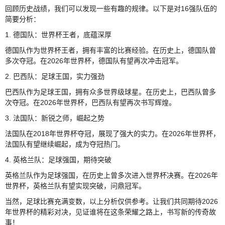
回顾历史战绩，我们可以发现一些有趣的规律。以下是对16强队伍的
简要分析：
1. 德国队：世界杯王者，底蕴深厚
德国队作为世界杯王者，拥有丰富的比赛经验。在历史上，德国队曾
多次夺冠。在2026年世界杯，德国队有望再次冲击冠军。
2. 巴西队：足球王国，实力强劲
巴西队作为足球王国，拥有众多世界级球星。在历史上，巴西队曾多
次夺冠。在2026年世界杯，巴西队有望再次书写辉煌。
3. 法国队：新锐之师，崛起之势
法国队在2018年世界杯夺冠，展现了强大的实力。在2026年世界杯，
法国队有望继续崛起，成为夺冠热门。
4. 英格兰队：足球强国，期待突破
英格兰队作为足球强国，在历史上曾多次进入世界杯决赛。在2026年
世界杯，英格兰队有望实现突破，问鼎冠军。
当然，足球比赛充满变数，以上分析仅供参考。让我们共同期待2026
年世界杯的精彩对决，见证谁将在这条荣耀之路上，书写新的传奇故
事！