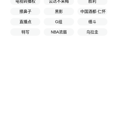
电视转播权
云达不来梅
胜利
擦鼻子
黑影
中国酒都·仁怀
直播点
G组
缠斗
特写
NBA浓眉
乌拉圭