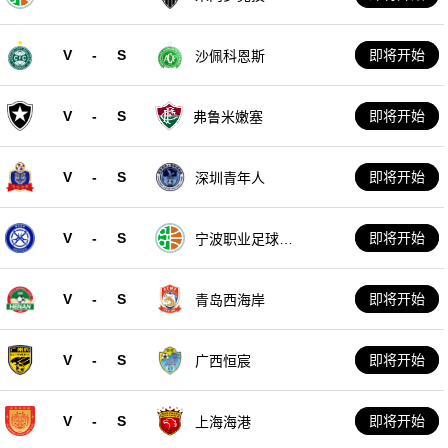
V
-
S
即将开始
沙佩科恩斯
V
-
S
即将开始
弗鲁米嫩塞
V
-
S
即将开始
深圳青年人
V
-
S
即将开始
宁波职业足球俱
乐部
V
-
S
即将开始
青岛西海岸
V
-
S
即将开始
广西恒宸
V
-
S
即将开始
上海海港