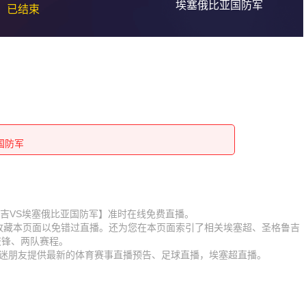
埃塞俄比亚国防军
已结束
亚国防军
亚国防军
亚国防军
亚国防军
亚国防军
亚国防军
亚国防军
【圣格鲁吉VS埃塞俄比亚国防军】准时在线免费直播。
】收藏本页面以免错过直播。还为您在本页面索引了相关埃塞超、圣格鲁吉
亚国防军
亚国防军
交锋、两队赛程。
为球迷朋友提供最新的体育赛事直播预告、足球直播，埃塞超直播。
亚国防军
亚国防军
亚国防军
亚国防军