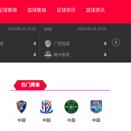
足球集锦
篮球集锦
足球资讯
篮球资讯
2026-08-15 19:35
2026-08-15 19:30
中甲
中甲
虎
0
广西恒宸
0
陕
0
梅州客家
0
长
热门赛事
中超
中超
中超
中超