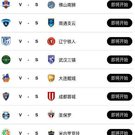
V
-
S
即将开始
佛山南狮
V
-
S
即将开始
南通支云
V
-
S
即将开始
辽宁铁人
V
-
S
即将开始
武汉三镇
V
-
S
即将开始
大连鲲城
V
-
S
即将开始
成都蓉城
V
-
S
即将开始
圣保罗
V
-
S
即将开始
米内罗竞技