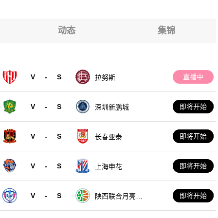
亚国防军
亚国防军
亚国防军
亚国防军
动态
集锦
亚国防军
亚国防军
V
-
S
直播中
拉努斯
亚国防军
V
-
S
即将开始
深圳新鹏城
V
-
S
即将开始
长春亚泰
V
-
S
即将开始
上海申花
V
-
S
即将开始
陕西联合月亮泊
队