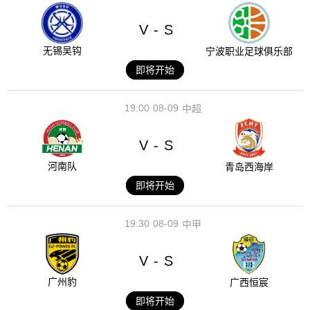
V
S
-
无锡吴钩
宁波职业足球俱乐部
即将开始
19:00
08-09
中超
V
S
-
河南队
青岛西海岸
即将开始
19:30
08-09
中甲
V
S
-
广州豹
广西恒宸
即将开始