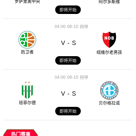
罗萨里奥中央
阿尔多斯维
即将开始
04:00
08-10
阿甲
V
S
-
防卫者
纽维尔老男孩
即将开始
04:00
08-10
阿甲
V
S
-
班菲尔德
贝尔格拉诺
即将开始
热门赛事