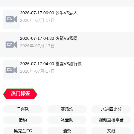
2026-07-17 06:00 公牛VS湖人
2026年-07月-17日
2026-07-17 04:30 火箭VS篮网
2026年-07月-17日
2026-07-17 04:00 雷霆VS独行侠
2026年-07月-17日
热门标签
门兴队
赛场均
八进四比分
猎豹
冰壶队
视频直播平台
奥克兰FC
油条
文线