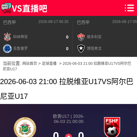
2026-08-17 06:30
2026-08-17 05
巴西甲
巴西甲
0
科林蒂安
维多利亚
0
克鲁塞罗
博塔弗戈
当前位置:
>
>
网站首页
足球直播
2026-06-03 21:00 拉脱维亚U17VS阿尔巴
尼亚U17
2026-06-03 21:00 拉脱维亚U17VS阿尔巴
尼亚U17
欧青U17 | 2026-
06-03 21:00:00
0
0