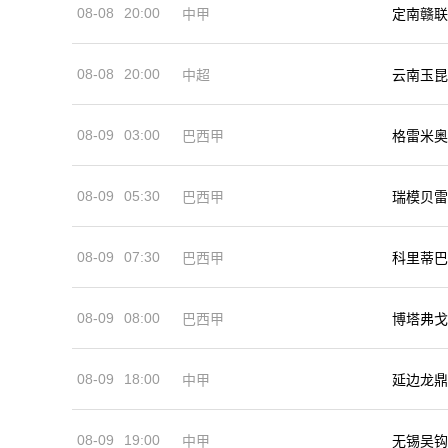
08-08
20:00
中甲
定南赣联
08-08
20:00
中超
云南玉昆
08-09
03:00
巴西甲
格雷米奥
08-09
05:30
巴西甲
瑞模贝雷
08-09
07:30
巴西甲
科里蒂巴
08-09
08:00
巴西甲
博塔弗戈
08-09
18:00
中甲
延边龙鼎
08-09
19:00
中甲
无锡吴钩