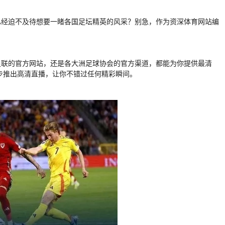
已经迫不及待想要一睹各国足坛精英的风采？别急，作为资深体育网站编
足联的官方网站，还是各大洲足球协会的官方渠道，都能为你提供最清
同步推出高清直播，让你不错过任何精彩瞬间。