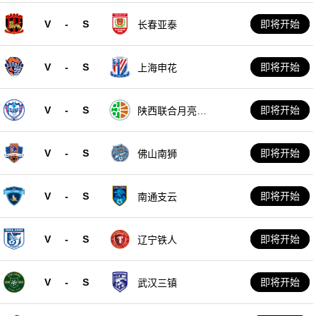
V
-
S
即将开始
长春亚泰
V
-
S
即将开始
上海申花
V
-
S
即将开始
陕西联合月亮泊
队
V
-
S
即将开始
佛山南狮
V
-
S
即将开始
南通支云
V
-
S
即将开始
辽宁铁人
V
-
S
即将开始
武汉三镇