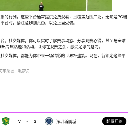
播的行列。这些平台通常提供免费观看，且覆盖范围广泛，无论是PC端
播平台时，请注意辨别真伪，以免上当受骗。
平台。社交媒体，你可以实时了解赛事动态、分享观赛心得，甚至与全球
将推出专属话题和活动，让你在观赛之余，感受足球的魅力。
是社交媒体，都能为你带来一场精彩的世界杯盛宴。现在，就锁定这些平
夫布莱德
毛梦舟
V
-
S
即将开始
深圳新鹏城