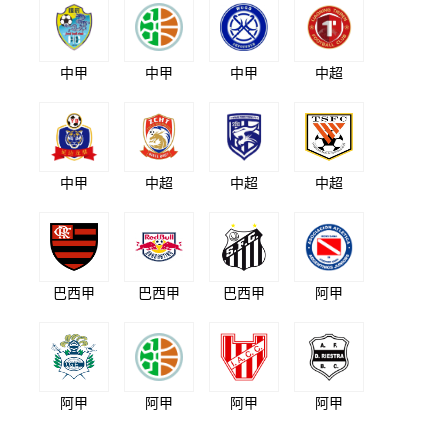
中甲
中甲
中甲
中超
中甲
中超
中超
中超
巴西甲
巴西甲
巴西甲
阿甲
阿甲
阿甲
阿甲
阿甲