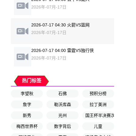
2026年-07月-17日
2026-07-17 04:30 火箭VS篮网
2026年-07月-17日
2026-07-17 04:00 雷霆VS独行侠
2026年-07月-17日
热门标签
李望秋
石佛
预积分榜
詹字
勒沃库森
拉丁美洲
新秀
光州
国王杯半决赛次回合
梅西世界杯
数字背后
儿童