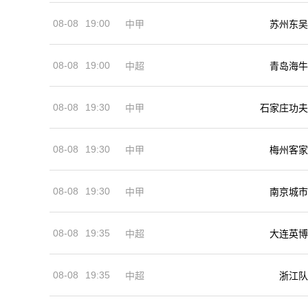
08-08
19:00
中甲
苏州东吴
08-08
19:00
中超
青岛海牛
08-08
19:30
中甲
石家庄功夫
08-08
19:30
中甲
梅州客家
08-08
19:30
中甲
南京城市
08-08
19:35
中超
大连英博
08-08
19:35
中超
浙江队