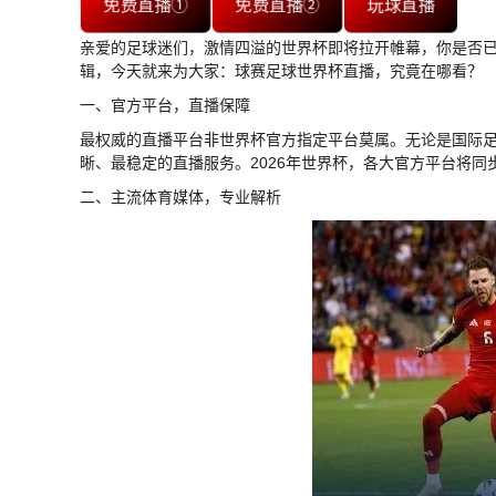
免费直播①
免费直播②
玩球直播
亲爱的足球迷们，激情四溢的世界杯即将拉开帷幕，你是否
辑，今天就来为大家：球赛足球世界杯直播，究竟在哪看？
一、官方平台，直播保障
最权威的直播平台非世界杯官方指定平台莫属。无论是国际
晰、最稳定的直播服务。2026年世界杯，各大官方平台将
二、主流体育媒体，专业解析