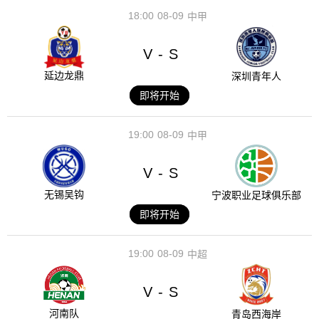
18:00
08-09
中甲
V
S
-
延边龙鼎
深圳青年人
即将开始
19:00
08-09
中甲
V
S
-
无锡吴钩
宁波职业足球俱乐部
即将开始
19:00
08-09
中超
V
S
-
河南队
青岛西海岸