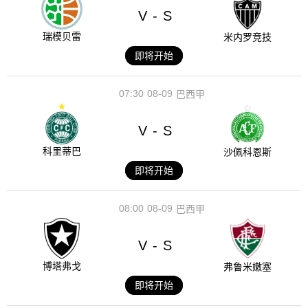
V
S
-
瑞模贝雷
米内罗竞技
即将开始
07:30
08-09
巴西甲
V
S
-
科里蒂巴
沙佩科恩斯
即将开始
08:00
08-09
巴西甲
V
S
-
博塔弗戈
弗鲁米嫩塞
即将开始