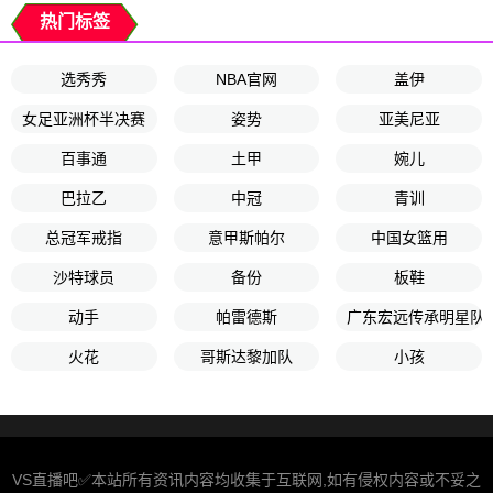
热门标签
选秀秀
NBA官网
盖伊
女足亚洲杯半决赛
姿势
亚美尼亚
百事通
土甲
婉儿
巴拉乙
中冠
青训
总冠军戒指
意甲斯帕尔
中国女篮用
沙特球员
备份
板鞋
动手
帕雷德斯
广东宏远传承明星队
火花
哥斯达黎加队
小孩
VS直播吧✅本站所有资讯内容均收集于互联网,如有侵权内容或不妥之