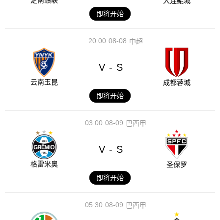
定南赣联
大连鲲城
即将开始
20:00
08-08
中超
V
S
-
云南玉昆
成都蓉城
即将开始
03:00
08-09
巴西甲
V
S
-
格雷米奥
圣保罗
即将开始
05:30
08-09
巴西甲