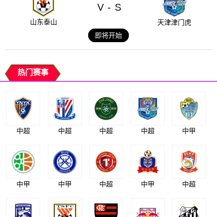
V
S
-
山东泰山
天津津门虎
即将开始
热门赛事
中超
中超
中超
中超
中甲
中甲
中甲
中超
中甲
中超