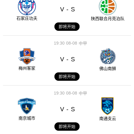
V
S
-
石家庄功夫
陕西联合月亮泊队
即将开始
19:30
08-08
中甲
V
S
-
梅州客家
佛山南狮
即将开始
19:30
08-08
中甲
V
S
-
南京城市
南通支云
即将开始