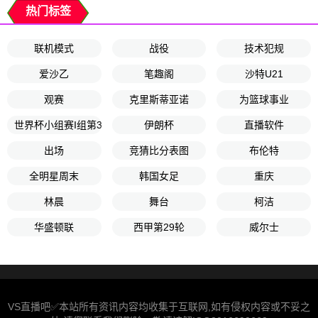
热门标签
联机模式
战役
技术犯规
爱沙乙
笔趣阁
沙特U21
观赛
克里斯蒂亚诺
为篮球事业
世界杯小组赛I组第3轮
伊朗杯
直播软件
出场
竞猜比分表图
布伦特
全明星周末
韩国女足
重庆
林晨
舞台
柯洁
华盛顿联
西甲第29轮
威尔士
VS直播吧✅本站所有资讯内容均收集于互联网,如有侵权内容或不妥之