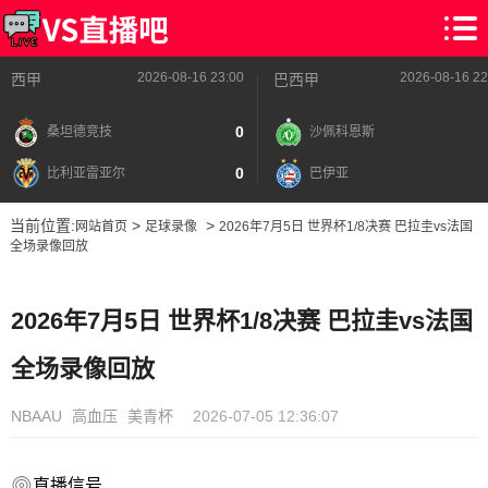
2026-08-16 23:00
2026-08-16 22
西甲
巴西甲
0
桑坦德竞技
沙佩科恩斯
0
比利亚雷亚尔
巴伊亚
当前位置:
>
>
网站首页
足球录像
2026年7月5日 世界杯1/8决赛 巴拉圭vs法国
全场录像回放
2026年7月5日 世界杯1/8决赛 巴拉圭vs法国
全场录像回放
NBAAU
高血压
美青杯
2026-07-05 12:36:07
直播信号