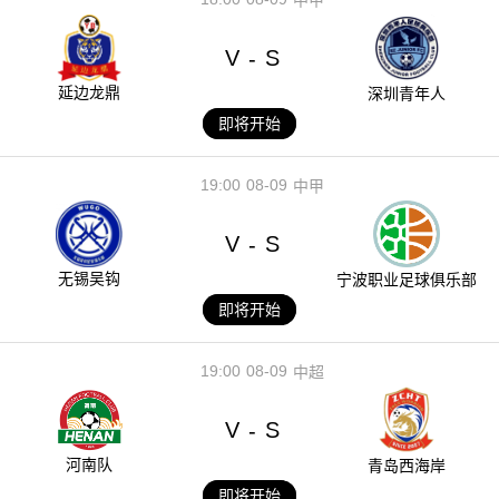
V
S
-
延边龙鼎
深圳青年人
即将开始
19:00
08-09
中甲
V
S
-
无锡吴钩
宁波职业足球俱乐部
即将开始
19:00
08-09
中超
V
S
-
河南队
青岛西海岸
即将开始