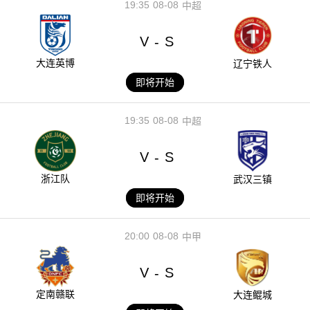
19:35
08-08
中超
V
S
-
大连英博
辽宁铁人
即将开始
19:35
08-08
中超
V
S
-
浙江队
武汉三镇
即将开始
20:00
08-08
中甲
V
S
-
定南赣联
大连鲲城