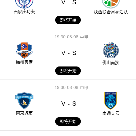
V
S
-
石家庄功夫
陕西联合月亮泊队
即将开始
19:30
08-08
中甲
V
S
-
梅州客家
佛山南狮
即将开始
19:30
08-08
中甲
V
S
-
南京城市
南通支云
即将开始