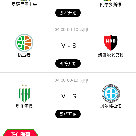
罗萨里奥中央
阿尔多斯维
即将开始
04:00
08-10
阿甲
V
S
-
防卫者
纽维尔老男孩
即将开始
04:00
08-10
阿甲
V
S
-
班菲尔德
贝尔格拉诺
即将开始
热门赛事