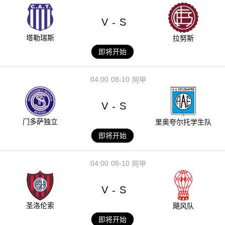
V
S
-
塔勒瑞斯
拉努斯
即将开始
04:00
08-10
阿甲
V
S
-
门多萨独立
里奥夸尔托学生队
即将开始
04:00
08-10
阿甲
V
S
-
圣洛伦索
飓风队
即将开始