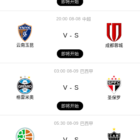
即将开始
20:00
08-08
中超
V
S
-
云南玉昆
成都蓉城
即将开始
03:00
08-09
巴西甲
V
S
-
格雷米奥
圣保罗
即将开始
05:30
08-09
巴西甲
V
S
-