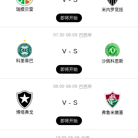
瑞模贝雷
米内罗竞技
即将开始
07:30
08-09
巴西甲
V
S
-
科里蒂巴
沙佩科恩斯
即将开始
08:00
08-09
巴西甲
V
S
-
博塔弗戈
弗鲁米嫩塞
即将开始
18:00
08-09
中甲