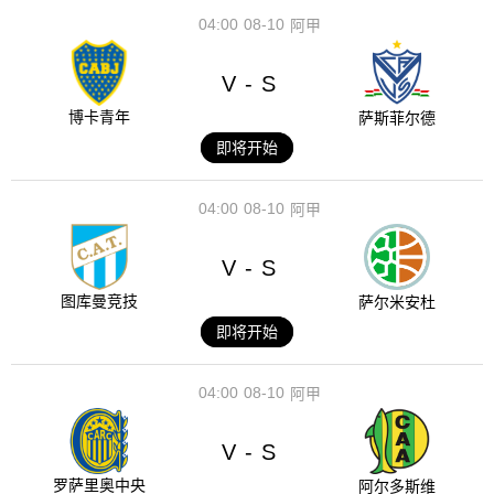
04:00
08-10
阿甲
V
S
-
博卡青年
萨斯菲尔德
即将开始
04:00
08-10
阿甲
V
S
-
图库曼竞技
萨尔米安杜
即将开始
04:00
08-10
阿甲
V
S
-
罗萨里奥中央
阿尔多斯维