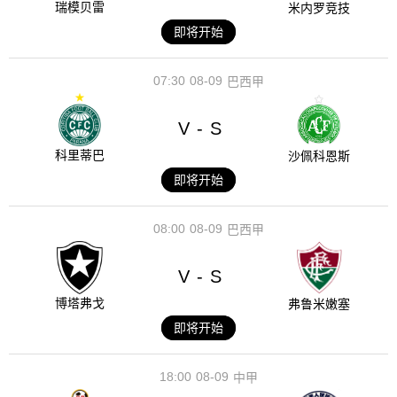
瑞模贝雷
米内罗竞技
即将开始
07:30
08-09
巴西甲
V
S
-
科里蒂巴
沙佩科恩斯
即将开始
08:00
08-09
巴西甲
V
S
-
博塔弗戈
弗鲁米嫩塞
即将开始
18:00
08-09
中甲