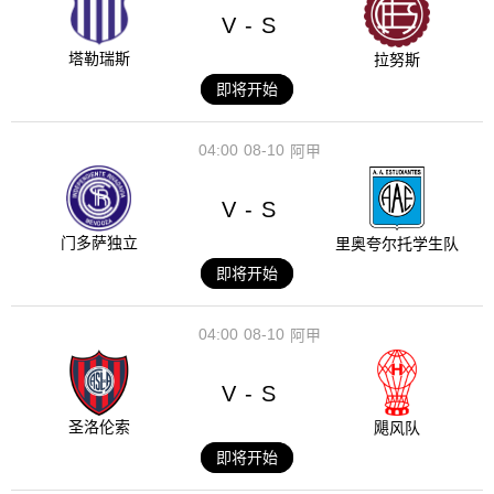
V
S
-
塔勒瑞斯
拉努斯
即将开始
04:00
08-10
阿甲
V
S
-
门多萨独立
里奥夸尔托学生队
即将开始
04:00
08-10
阿甲
V
S
-
圣洛伦索
飓风队
即将开始