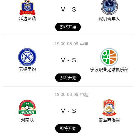
V
S
-
延边龙鼎
深圳青年人
即将开始
19:00
08-09
中甲
V
S
-
无锡吴钩
宁波职业足球俱乐部
即将开始
19:00
08-09
中超
V
S
-
河南队
青岛西海岸
即将开始