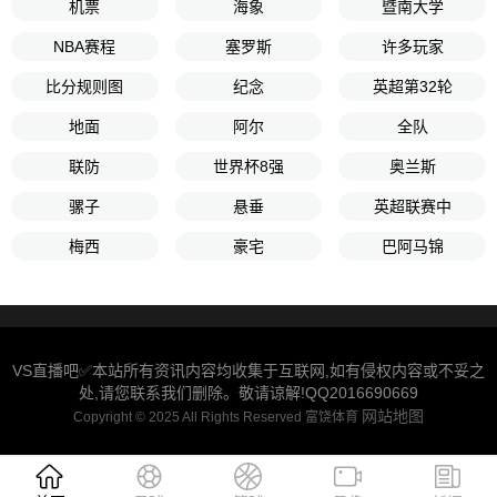
机票
海象
暨南大学
NBA赛程
塞罗斯
许多玩家
比分规则图
纪念
英超第32轮
地面
阿尔
全队
联防
世界杯8强
奥兰斯
骡子
悬垂
英超联赛中
梅西
豪宅
巴阿马锦
VS直播吧✅本站所有资讯内容均收集于互联网,如有侵权内容或不妥之
处,请您联系我们删除。敬请谅解!QQ2016690669
网站地图
Copyright © 2025 All Rights Reserved 富饶体育