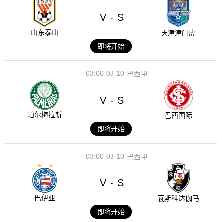
V
S
-
山东泰山
天津津门虎
即将开始
03:00
08-10
巴西甲
V
S
-
帕尔梅拉斯
巴西国际
即将开始
03:00
08-10
巴西甲
V
S
-
巴伊亚
瓦斯科达伽马
即将开始