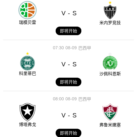
V
S
-
瑞模贝雷
米内罗竞技
即将开始
07:30
08-09
巴西甲
V
S
-
科里蒂巴
沙佩科恩斯
即将开始
08:00
08-09
巴西甲
V
S
-
博塔弗戈
弗鲁米嫩塞
即将开始