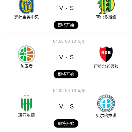
V
S
-
罗萨里奥中央
阿尔多斯维
即将开始
04:00
08-10
阿甲
V
S
-
防卫者
纽维尔老男孩
即将开始
04:00
08-10
阿甲
V
S
-
班菲尔德
贝尔格拉诺
即将开始