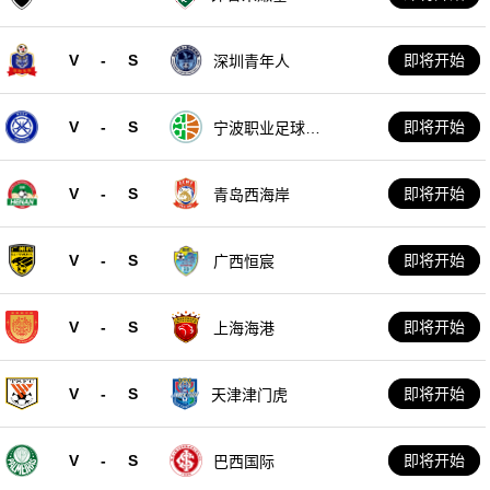
V
-
S
即将开始
深圳青年人
V
-
S
即将开始
宁波职业足球俱
乐部
V
-
S
即将开始
青岛西海岸
V
-
S
即将开始
广西恒宸
V
-
S
即将开始
上海海港
V
-
S
即将开始
天津津门虎
V
-
S
即将开始
巴西国际