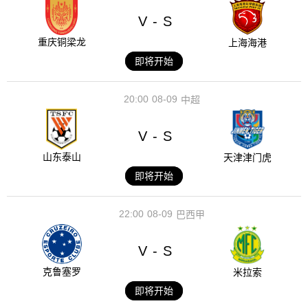
V
S
-
重庆铜梁龙
上海海港
即将开始
20:00
08-09
中超
V
S
-
山东泰山
天津津门虎
即将开始
22:00
08-09
巴西甲
V
S
-
克鲁塞罗
米拉索
即将开始