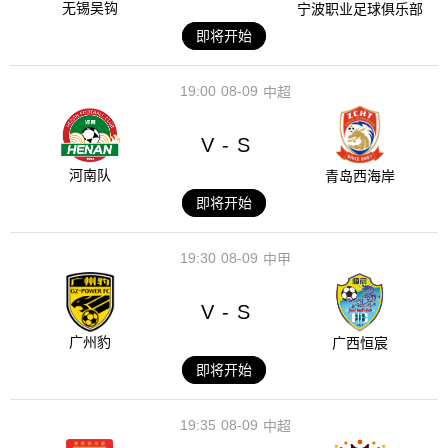
无锡吴钩
宁波职业足球俱乐部
即将开始
19:00
08-09
中超
V
S
-
河南队
青岛西海岸
即将开始
19:30
08-09
中甲
V
S
-
广州豹
广西恒宸
即将开始
19:35
08-09
中超