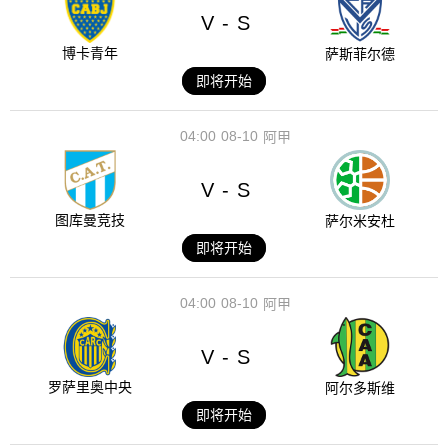
V
S
-
博卡青年
萨斯菲尔德
即将开始
04:00
08-10
阿甲
V
S
-
图库曼竞技
萨尔米安杜
即将开始
04:00
08-10
阿甲
V
S
-
罗萨里奥中央
阿尔多斯维
即将开始