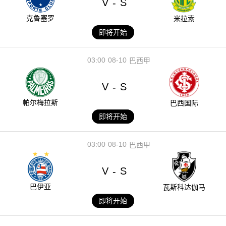
V
S
-
克鲁塞罗
米拉索
即将开始
03:00
08-10
巴西甲
V
S
-
帕尔梅拉斯
巴西国际
即将开始
03:00
08-10
巴西甲
V
S
-
巴伊亚
瓦斯科达伽马
即将开始