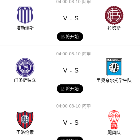
04:00
08-10
阿甲
V
S
-
塔勒瑞斯
拉努斯
即将开始
04:00
08-10
阿甲
V
S
-
门多萨独立
里奥夸尔托学生队
即将开始
04:00
08-10
阿甲
V
S
-
圣洛伦索
飓风队