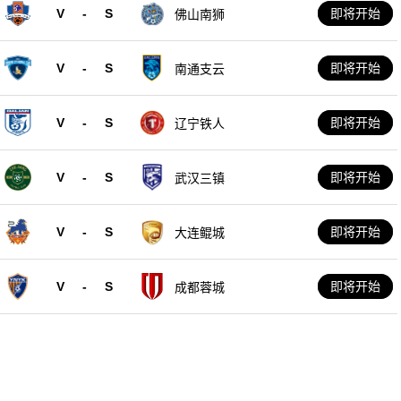
V
-
S
即将开始
佛山南狮
V
-
S
即将开始
南通支云
V
-
S
即将开始
辽宁铁人
V
-
S
即将开始
武汉三镇
V
-
S
即将开始
大连鲲城
V
-
S
即将开始
成都蓉城