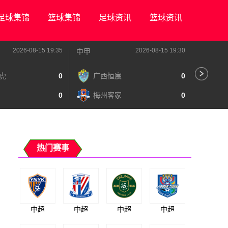
足球集锦
篮球集锦
足球资讯
篮球资讯
2026-08-15 19:35
2026-08-15 19:30
中甲
中甲
虎
0
广西恒宸
0
陕
0
梅州客家
0
长
热门赛事
中超
中超
中超
中超