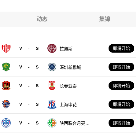
红星
红星
红星
红星
动态
集锦
红星
红星
红星
V
-
S
即将开始
拉努斯
红星
V
-
S
即将开始
深圳新鹏城
V
-
S
即将开始
长春亚泰
V
-
S
即将开始
上海申花
V
-
S
即将开始
陕西联合月亮泊
队