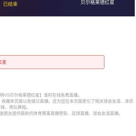
贝尔格莱德红星
已结束
红星
红星
红星
红星
红星
红星
赛【泽尼特VS贝尔格莱德红星】准时在线免费直播。
D】收藏本页面以免错过直播。还为您在本页面索引了相关球会友谊、泽尼
红星
红星
交锋、两队赛程。
为球迷朋友提供最新的体育赛事直播预告、足球直播，球会友谊直播。
红星
红星
红星
红星