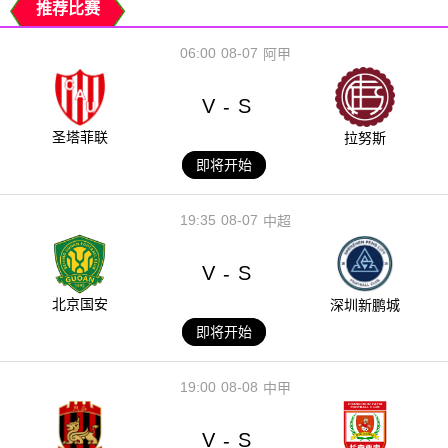
推荐比赛
06:00
08-07
阿甲
V
S
-
圣塔菲联
拉努斯
即将开始
19:35
08-07
中超
V
S
-
北京国安
深圳新鹏城
即将开始
19:00
08-08
中甲
V
S
-