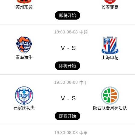
苏州东吴
长春亚泰
即将开始
19:00
08-08
中超
V
S
-
青岛海牛
上海申花
即将开始
19:30
08-08
中甲
V
S
-
石家庄功夫
陕西联合月亮泊队
即将开始
19:30
08-08
中甲