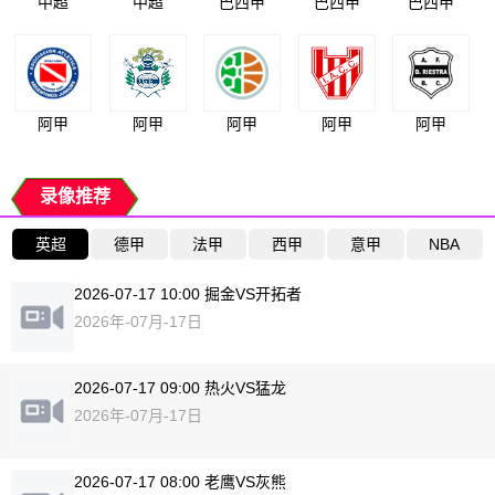
中超
中超
巴西甲
巴西甲
巴西甲
阿甲
阿甲
阿甲
阿甲
阿甲
录像推荐
英超
德甲
法甲
西甲
意甲
NBA
2026-07-17 10:00 掘金VS开拓者
2026年-07月-17日
2026-07-17 09:00 热火VS猛龙
2026年-07月-17日
2026-07-17 08:00 老鹰VS灰熊