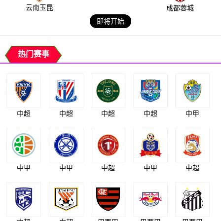
云南玉昆
成都蓉城
即将开始
热门赛事
中超
中超
中超
中超
中甲
中甲
中甲
中超
中甲
中超