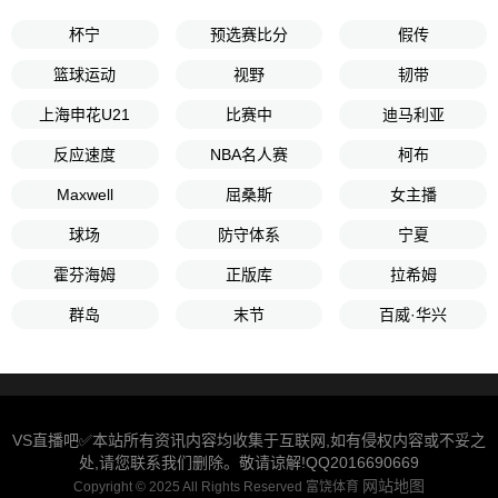
杯宁
预选赛比分
假传
篮球运动
视野
韧带
上海申花U21
比赛中
迪马利亚
反应速度
NBA名人赛
柯布
Maxwell
屈桑斯
女主播
球场
防守体系
宁夏
霍芬海姆
正版库
拉希姆
群岛
末节
百威·华兴
VS直播吧✅本站所有资讯内容均收集于互联网,如有侵权内容或不妥之
处,请您联系我们删除。敬请谅解!QQ2016690669
网站地图
Copyright © 2025 All Rights Reserved 富饶体育