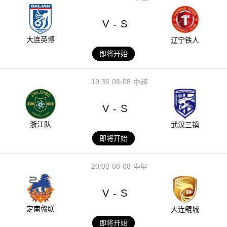
V
S
-
大连英博
辽宁铁人
即将开始
19:35
08-08
中超
V
S
-
浙江队
武汉三镇
即将开始
20:00
08-08
中甲
V
S
-
定南赣联
大连鲲城
即将开始