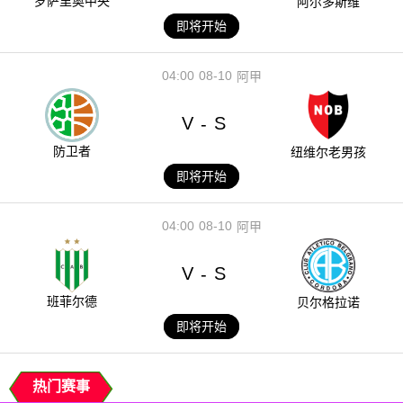
罗萨里奥中央
阿尔多斯维
即将开始
04:00
08-10
阿甲
V
S
-
防卫者
纽维尔老男孩
即将开始
04:00
08-10
阿甲
V
S
-
班菲尔德
贝尔格拉诺
即将开始
热门赛事