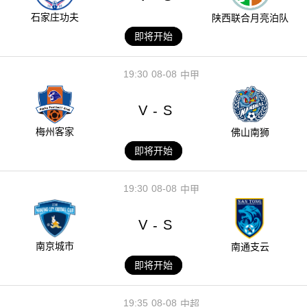
石家庄功夫
陕西联合月亮泊队
即将开始
19:30
08-08
中甲
V
S
-
梅州客家
佛山南狮
即将开始
19:30
08-08
中甲
V
S
-
南京城市
南通支云
即将开始
19:35
08-08
中超