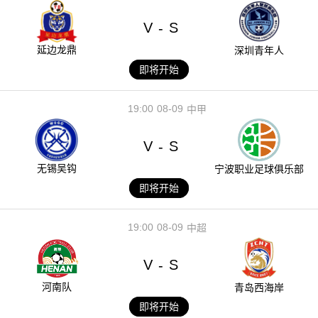
V
S
-
延边龙鼎
深圳青年人
即将开始
19:00
08-09
中甲
V
S
-
无锡吴钩
宁波职业足球俱乐部
即将开始
19:00
08-09
中超
V
S
-
河南队
青岛西海岸
即将开始