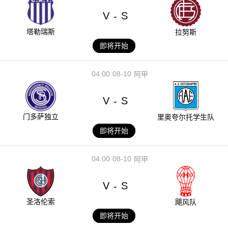
V
S
-
塔勒瑞斯
拉努斯
即将开始
04:00
08-10
阿甲
V
S
-
门多萨独立
里奥夸尔托学生队
即将开始
04:00
08-10
阿甲
V
S
-
圣洛伦索
飓风队
即将开始