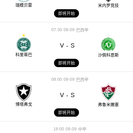
瑞模贝雷
米内罗竞技
即将开始
07:30
08-09
巴西甲
V
S
-
科里蒂巴
沙佩科恩斯
即将开始
08:00
08-09
巴西甲
V
S
-
博塔弗戈
弗鲁米嫩塞
即将开始
18:00
08-09
中甲