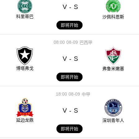
V
S
-
科里蒂巴
沙佩科恩斯
即将开始
08:00
08-09
巴西甲
V
S
-
博塔弗戈
弗鲁米嫩塞
即将开始
18:00
08-09
中甲
V
S
-
延边龙鼎
深圳青年人
即将开始