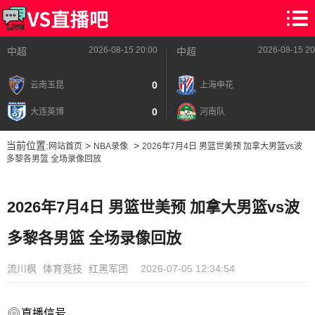
2026-08-15 20:00
2026-08-15 20
中超
中超
0
云南玉昆
上海申花
0
大连英博
河南队
当前位置:
>
>
网站首页
NBA录像
2026年7月4日 男篮世美预 加拿大男篮vs波
多黎各男篮 全场录像回放
2026年7月4日 男篮世美预 加拿大男篮vs波
多黎各男篮 全场录像回放
流川枫
体育竞技
红黑军团
2026-07-05 12:34:54
直播信号