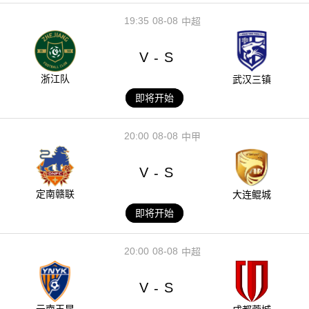
19:35
08-08
中超
V
S
-
浙江队
武汉三镇
即将开始
20:00
08-08
中甲
V
S
-
定南赣联
大连鲲城
即将开始
20:00
08-08
中超
V
S
-
云南玉昆