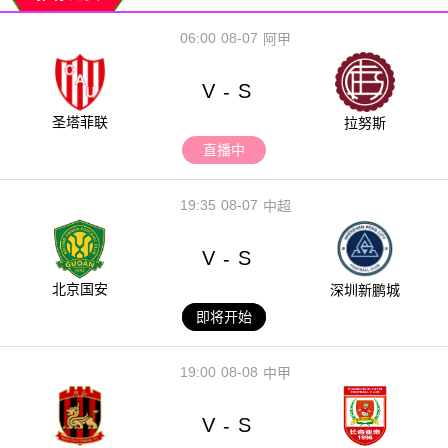
06:00
08-07
阿甲
V
S
-
圣塔菲联
拉努斯
直播中
19:35
08-07
中超
V
S
-
北京国安
深圳新鹏城
即将开始
19:00
08-08
中甲
V
S
-