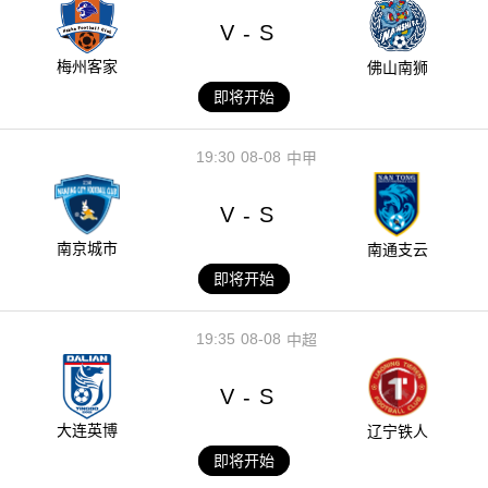
V
S
-
梅州客家
佛山南狮
即将开始
19:30
08-08
中甲
V
S
-
南京城市
南通支云
即将开始
19:35
08-08
中超
V
S
-
大连英博
辽宁铁人
即将开始