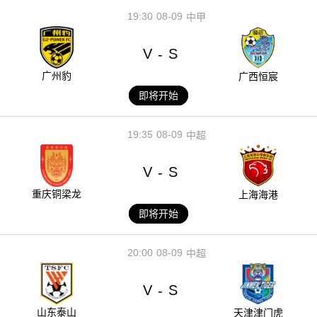
19:30
08-09
中甲
V
S
-
广州豹
广西恒宸
即将开始
19:35
08-09
中超
V
S
-
重庆铜梁龙
上海海港
即将开始
20:00
08-09
中超
V
S
-
山东泰山
天津津门虎