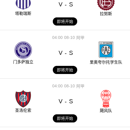
V
S
-
塔勒瑞斯
拉努斯
即将开始
04:00
08-10
阿甲
V
S
-
门多萨独立
里奥夸尔托学生队
即将开始
04:00
08-10
阿甲
V
S
-
圣洛伦索
飓风队
即将开始