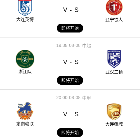
V
S
-
大连英博
辽宁铁人
即将开始
19:35
08-08
中超
V
S
-
浙江队
武汉三镇
即将开始
20:00
08-08
中甲
V
S
-
定南赣联
大连鲲城
即将开始