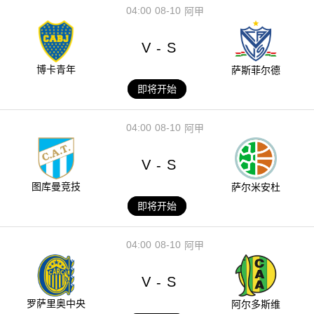
04:00
08-10
阿甲
V
S
-
博卡青年
萨斯菲尔德
即将开始
04:00
08-10
阿甲
V
S
-
图库曼竞技
萨尔米安杜
即将开始
04:00
08-10
阿甲
V
S
-
罗萨里奥中央
阿尔多斯维