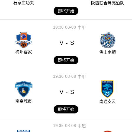
石家庄功夫
陕西联合月亮泊队
即将开始
19:30
08-08
中甲
V
S
-
梅州客家
佛山南狮
即将开始
19:30
08-08
中甲
V
S
-
南京城市
南通支云
即将开始
19:35
08-08
中超