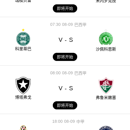
瑞模贝雷
米内罗竞技
即将开始
07:30
08-09
巴西甲
V
S
-
科里蒂巴
沙佩科恩斯
即将开始
08:00
08-09
巴西甲
V
S
-
博塔弗戈
弗鲁米嫩塞
即将开始
18:00
08-09
中甲