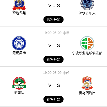
V
S
-
延边龙鼎
深圳青年人
即将开始
19:00
08-09
中甲
V
S
-
无锡吴钩
宁波职业足球俱乐部
即将开始
19:00
08-09
中超
V
S
-
河南队
青岛西海岸
即将开始