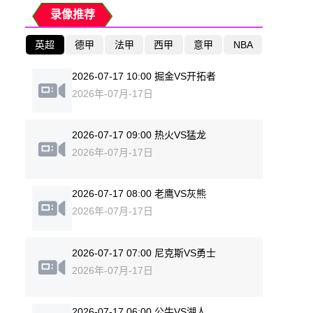
录像推荐
英超
德甲
法甲
西甲
意甲
NBA
2026-07-17 10:00 掘金VS开拓者
2026年-07月-17日
2026-07-17 09:00 热火VS猛龙
2026年-07月-17日
2026-07-17 08:00 老鹰VS灰熊
2026年-07月-17日
2026-07-17 07:00 尼克斯VS勇士
2026年-07月-17日
2026-07-17 06:00 公牛VS湖人