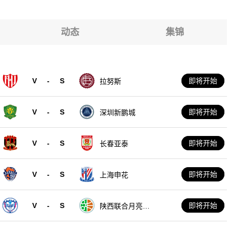
动态
集锦
V
-
S
即将开始
拉努斯
V
-
S
即将开始
深圳新鹏城
V
-
S
即将开始
长春亚泰
V
-
S
即将开始
上海申花
V
-
S
即将开始
陕西联合月亮泊
队