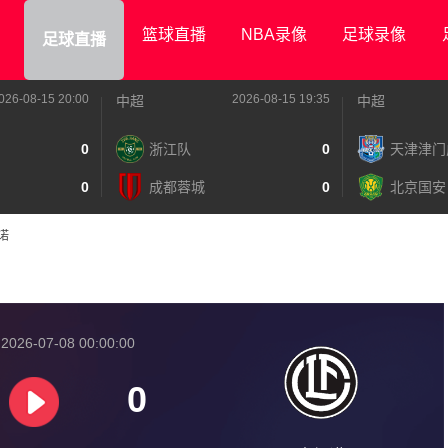
篮球直播
NBA录像
足球录像
足球直播
026-08-15 20:00
2026-08-15 19:35
中超
中超
0
浙江队
0
天津津门
0
成都蓉城
0
北京国安
加诺
026-07-08 00:00:00
0