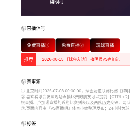
梅明根
2026-08-15 【球会友谊】 梅明根VS卢加诺
直播信号
2026-08-15 【球会友谊】 梅明根VS卢加诺
免费直播①
免费直播②
玩球直播
2026-08-15 【球会友谊】 梅明根VS卢加诺
推荐
2026-08-15 【球会友谊】 梅明根VS卢加诺
2026-08-15 【球会友谊】 梅明根VS卢加诺
2026-08-15 【球会友谊】 梅明根VS卢加诺
赛事源
2026-08-15 【球会友谊】 梅明根VS卢加诺
2026-08-15 【球会友谊】 梅明根VS卢加诺
①.北京时间2026-07-08 00:00:00，球会友谊联赛比
②.喜欢看球会友谊现场直播比赛的朋友可以提前【CTRL+
2026-08-15 【球会友谊】 梅明根VS卢加诺
2026-08-15 【球会友谊】 梅明根VS卢加诺
根直播、卢加诺直播的近期比赛列表以及两队历史交锋、两
③.页面内容由『VS直播吧』体育小编整理发布；24小时
2026-08-15 【球会友谊】 梅明根VS卢加诺
2026-08-15 【球会友谊】 梅明根VS卢加诺
2026-08-15 【球会友谊】 梅明根VS卢加诺
2026-08-15 【球会友谊】 梅明根VS卢加诺
标签