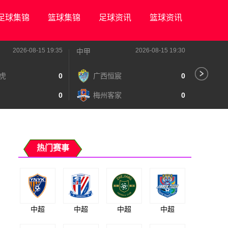
足球集锦
篮球集锦
足球资讯
篮球资讯
2026-08-15 19:35
2026-08-15 19:30
中甲
中甲
虎
0
广西恒宸
0
陕
0
梅州客家
0
长
热门赛事
中超
中超
中超
中超