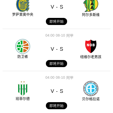
V
S
-
罗萨里奥中央
阿尔多斯维
即将开始
04:00
08-10
阿甲
V
S
-
防卫者
纽维尔老男孩
即将开始
04:00
08-10
阿甲
V
S
-
班菲尔德
贝尔格拉诺
即将开始