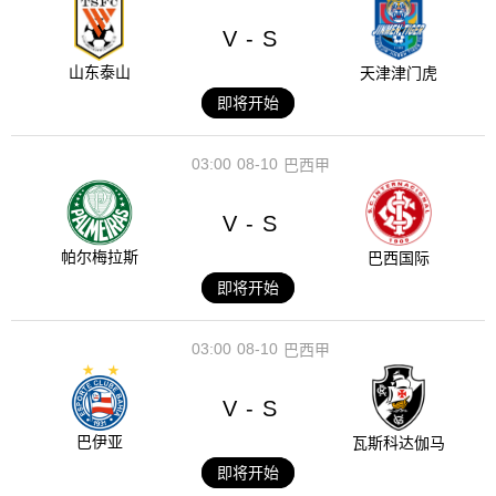
V
S
-
山东泰山
天津津门虎
即将开始
03:00
08-10
巴西甲
V
S
-
帕尔梅拉斯
巴西国际
即将开始
03:00
08-10
巴西甲
V
S
-
巴伊亚
瓦斯科达伽马
即将开始