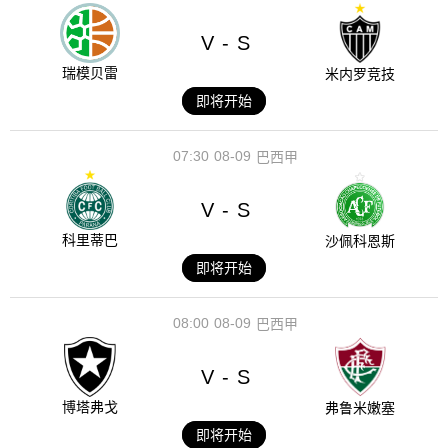
V
S
-
瑞模贝雷
米内罗竞技
即将开始
07:30
08-09
巴西甲
V
S
-
科里蒂巴
沙佩科恩斯
即将开始
08:00
08-09
巴西甲
V
S
-
博塔弗戈
弗鲁米嫩塞
即将开始