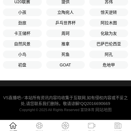
U20联赛
提供
苏伟
小孩
立陶宛人
惊天逆转
劲旅
乒乓世界杯
阿拉木图
卡王储杯
周珂
化敌为友
自然风景
推拿
巴萨巴伦西亚
小鸟
死鱼
阿孔
初盘
GOAT
危地甲
VS直播吧✅本站所有资讯内容均收集于互联网,如有侵权内容或不妥之
处,请您联系我们删除。敬请谅解!QQ2016690669
网站地图
Copyright © 2025 All Rights Reserved 富饶体育