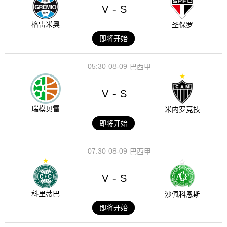
V
S
-
格雷米奥
圣保罗
即将开始
05:30
08-09
巴西甲
V
S
-
瑞模贝雷
米内罗竞技
即将开始
07:30
08-09
巴西甲
V
S
-
科里蒂巴
沙佩科恩斯
即将开始