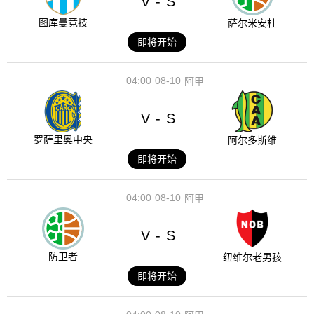
V
S
-
图库曼竞技
萨尔米安杜
即将开始
04:00
08-10
阿甲
V
S
-
罗萨里奥中央
阿尔多斯维
即将开始
04:00
08-10
阿甲
V
S
-
防卫者
纽维尔老男孩
即将开始