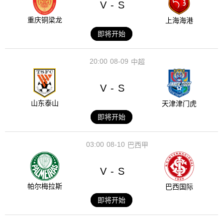
V
S
-
重庆铜梁龙
上海海港
即将开始
20:00
08-09
中超
V
S
-
山东泰山
天津津门虎
即将开始
03:00
08-10
巴西甲
V
S
-
帕尔梅拉斯
巴西国际
即将开始