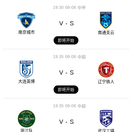
19:30
08-08
中甲
V
S
-
南京城市
南通支云
即将开始
19:35
08-08
中超
V
S
-
大连英博
辽宁铁人
即将开始
19:35
08-08
中超
V
S
-
浙江队
武汉三镇