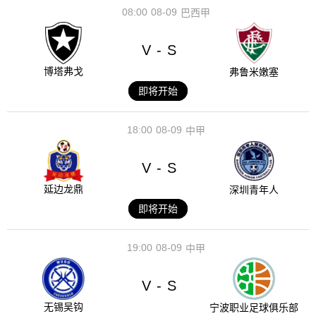
08:00
08-09
巴西甲
V
S
-
博塔弗戈
弗鲁米嫩塞
即将开始
18:00
08-09
中甲
V
S
-
延边龙鼎
深圳青年人
即将开始
19:00
08-09
中甲
V
S
-
无锡吴钩
宁波职业足球俱乐部