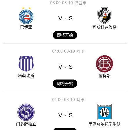
03:00
08-10
巴西甲
V
S
-
巴伊亚
瓦斯科达伽马
即将开始
04:00
08-10
阿甲
V
S
-
塔勒瑞斯
拉努斯
即将开始
04:00
08-10
阿甲
V
S
-
门多萨独立
里奥夸尔托学生队