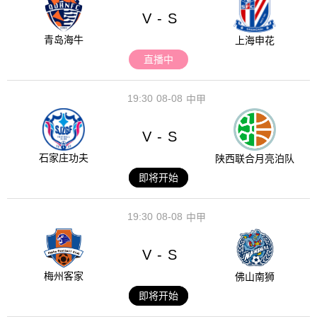
V
S
-
青岛海牛
上海申花
直播中
19:30
08-08
中甲
V
S
-
石家庄功夫
陕西联合月亮泊队
即将开始
19:30
08-08
中甲
V
S
-
梅州客家
佛山南狮
即将开始