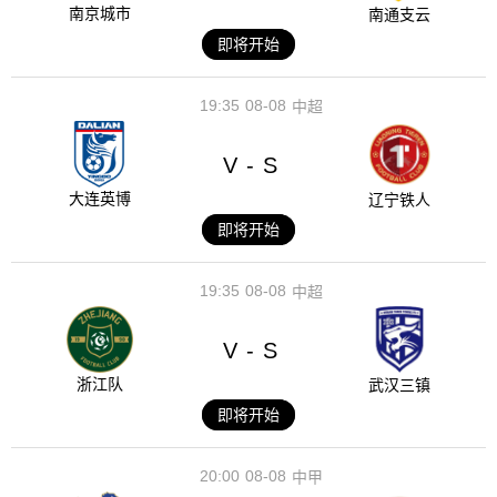
南京城市
南通支云
即将开始
19:35
08-08
中超
V
S
-
大连英博
辽宁铁人
即将开始
19:35
08-08
中超
V
S
-
浙江队
武汉三镇
即将开始
20:00
08-08
中甲