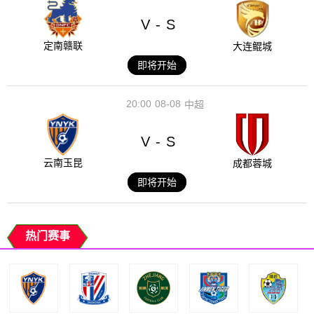
V
S
-
定南赣联
大连鲲城
即将开始
20:00
08-08
中超
V
S
-
云南玉昆
成都蓉城
即将开始
热门赛事