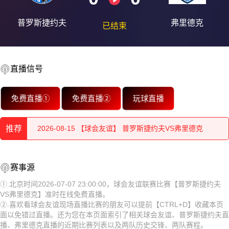
普罗斯捷约夫
弗里德克
已结束
2026-08-15 【球会友谊】 普罗斯捷约夫VS弗里德克
直播信号
2026-08-15 【球会友谊】 普罗斯捷约夫VS弗里德克
免费直播①
免费直播②
玩球直播
2026-08-15 【球会友谊】 普罗斯捷约夫VS弗里德克
推荐
2026-08-15 【球会友谊】 普罗斯捷约夫VS弗里德克
2026-08-15 【球会友谊】 普罗斯捷约夫VS弗里德克
2026-08-15 【球会友谊】 普罗斯捷约夫VS弗里德克
赛事源
2026-08-15 【球会友谊】 普罗斯捷约夫VS弗里德克
2026-08-15 【球会友谊】 普罗斯捷约夫VS弗里德克
①.北京时间2026-07-07 23:00:00，球会友谊联赛比赛【普罗斯捷约夫
VS弗里德克】准时在线免费直播。
2026-08-15 【球会友谊】 普罗斯捷约夫VS弗里德克
2026-08-15 【球会友谊】 普罗斯捷约夫VS弗里德克
②.喜欢看球会友谊现场直播比赛的朋友可以提前【CTRL+D】收藏本页
面以免错过直播。还为您在本页面索引了相关球会友谊、普罗斯捷约夫直
2026-08-15 【球会友谊】 普罗斯捷约夫VS弗里德克
2026-08-15 【球会友谊】 普罗斯捷约夫VS弗里德克
播、弗里德克直播的近期比赛列表以及两队历史交锋、两队赛程。