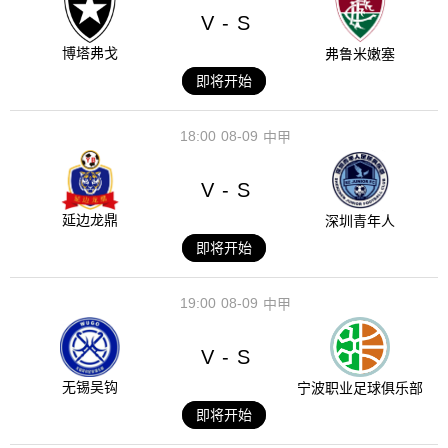
V
S
-
博塔弗戈
弗鲁米嫩塞
即将开始
18:00
08-09
中甲
V
S
-
延边龙鼎
深圳青年人
即将开始
19:00
08-09
中甲
V
S
-
无锡吴钩
宁波职业足球俱乐部
即将开始