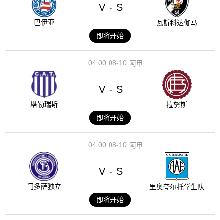
V
S
-
巴伊亚
瓦斯科达伽马
即将开始
04:00
08-10
阿甲
V
S
-
塔勒瑞斯
拉努斯
即将开始
04:00
08-10
阿甲
V
S
-
门多萨独立
里奥夸尔托学生队
即将开始