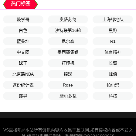
热门标签
鼓掌哥
奥萨苏纳
上海绿地队
白色
沙特联第16轮
黑称
蓝桑坤
尼尔森
R1
中文网
墨西哥集锦
体育精神
球王
打印机
长臂
北京路NBA
控球
峰值
这份统计表
Rose
帕尔玛
郎导
摩尔多瓦
科技
VS直播吧✅本站所有资讯内容均收集于互联网,如有侵权内容或不妥之