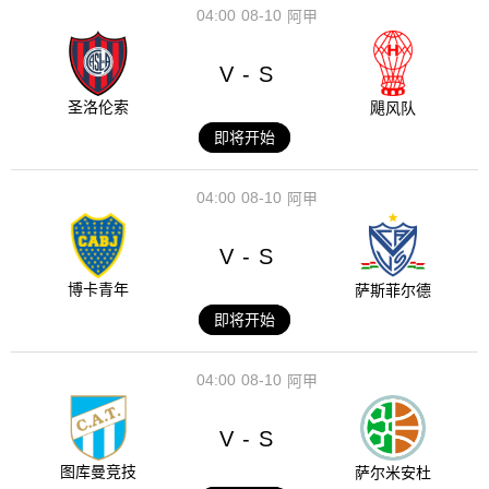
04:00
08-10
阿甲
V
S
-
圣洛伦索
飓风队
即将开始
04:00
08-10
阿甲
V
S
-
博卡青年
萨斯菲尔德
即将开始
04:00
08-10
阿甲
V
S
-
图库曼竞技
萨尔米安杜