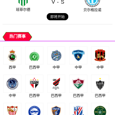
V
S
-
班菲尔德
贝尔格拉诺
即将开始
热门赛事
西甲
巴西甲
中甲
中甲
中甲
中甲
巴西甲
巴西甲
巴西甲
巴西甲