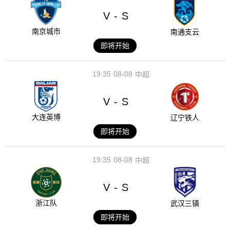
V
S
-
南京城市
南通支云
即将开始
19:35
08-08
中超
V
S
-
大连英博
辽宁铁人
即将开始
19:35
08-08
中超
V
S
-
浙江队
武汉三镇
即将开始