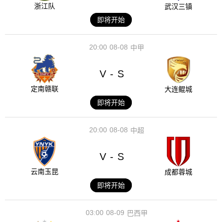
浙江队
武汉三镇
即将开始
20:00
08-08
中甲
V
S
-
定南赣联
大连鲲城
即将开始
20:00
08-08
中超
V
S
-
云南玉昆
成都蓉城
即将开始
03:00
08-09
巴西甲