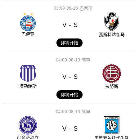
03:00
08-10
巴西甲
V
S
-
巴伊亚
瓦斯科达伽马
即将开始
04:00
08-10
阿甲
V
S
-
塔勒瑞斯
拉努斯
即将开始
04:00
08-10
阿甲
V
S
-
门多萨独立
里奥夸尔托学生队