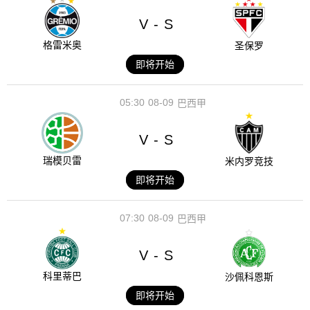
V
S
-
格雷米奥
圣保罗
即将开始
05:30
08-09
巴西甲
V
S
-
瑞模贝雷
米内罗竞技
即将开始
07:30
08-09
巴西甲
V
S
-
科里蒂巴
沙佩科恩斯
即将开始