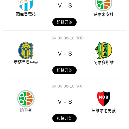
V
S
-
图库曼竞技
萨尔米安杜
即将开始
04:00
08-10
阿甲
V
S
-
罗萨里奥中央
阿尔多斯维
即将开始
04:00
08-10
阿甲
V
S
-
防卫者
纽维尔老男孩
即将开始