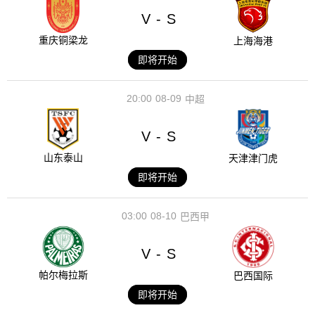
V
S
-
重庆铜梁龙
上海海港
即将开始
20:00
08-09
中超
V
S
-
山东泰山
天津津门虎
即将开始
03:00
08-10
巴西甲
V
S
-
帕尔梅拉斯
巴西国际
即将开始