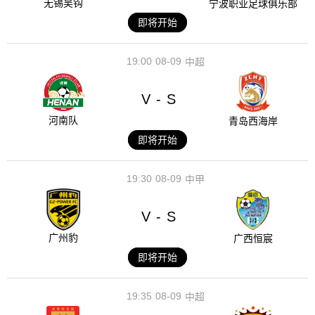
无锡吴钩
宁波职业足球俱乐部
即将开始
19:00
08-09
中超
V
S
-
河南队
青岛西海岸
即将开始
19:30
08-09
中甲
V
S
-
广州豹
广西恒宸
即将开始
19:35
08-09
中超