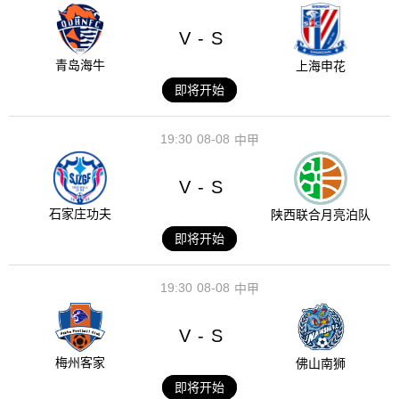
V
S
-
青岛海牛
上海申花
即将开始
19:30
08-08
中甲
V
S
-
石家庄功夫
陕西联合月亮泊队
即将开始
19:30
08-08
中甲
V
S
-
梅州客家
佛山南狮
即将开始