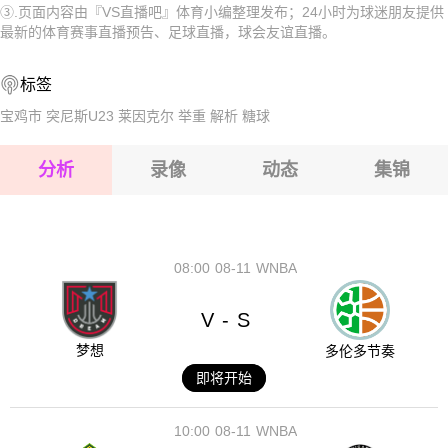
③.页面内容由『VS直播吧』体育小编整理发布；24小时为球迷朋友提供
2026-08-17 【球会友谊】 杜纳哈拉斯提VS布达尔斯
2026-08-17 【球会友谊】 杜纳哈拉斯提VS布达尔斯
最新的体育赛事直播预告、足球直播，球会友谊直播。
2026-08-17 【球会友谊】 杜纳哈拉斯提VS布达尔斯
2026-08-17 【球会友谊】 杜纳哈拉斯提VS布达尔斯
标签
2026-08-17 【球会友谊】 杜纳哈拉斯提VS布达尔斯
2026-08-17 【球会友谊】 杜纳哈拉斯提VS布达尔斯
宝鸡市
突尼斯U23
莱因克尔
举重
解析
糖球
2026-08-17 【球会友谊】 杜纳哈拉斯提VS布达尔斯
分析
录像
动态
集锦
2026-08-17 【球会友谊】 杜纳哈拉斯提VS布达尔斯
2026-08-17 【球会友谊】 杜纳哈拉斯提VS布达尔斯
08:00
08-11
WNBA
V
S
-
梦想
多伦多节奏
即将开始
10:00
08-11
WNBA