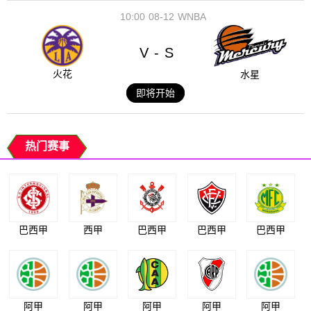
10:00
08-12
WNBA
V
S
-
火花
水星
即将开始
热门赛事
巴西甲
西甲
巴西甲
巴西甲
巴西甲
阿甲
阿甲
阿甲
阿甲
阿甲