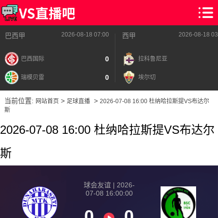
2026-08-18 07:00
2026-08-18 03
巴西甲
西甲
0
巴西国际
拉科鲁尼亚
0
瑞模贝雷
埃尔切
当前位置:
>
>
网站首页
足球直播
2026-07-08 16:00 杜纳哈拉斯提VS布达尔
斯
2026-07-08 16:00 杜纳哈拉斯提VS布达尔
斯
球会友谊 | 2026-
07-08 16:00:00
0
0