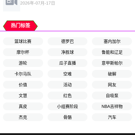
2026年-07月-17日
热门标签
篮球比赛
德罗巴
塞内加尔
摩尔杯
净胜球
鲁能和辽足
游轮
瓜子直播
意甲斯帕尔
卡尔马队
空难
破解
价值
活动
网友
文慧
红色
自吸泵
真皮
小组赛阶段
NBA吉祥物
杰克
骨骼
汽车