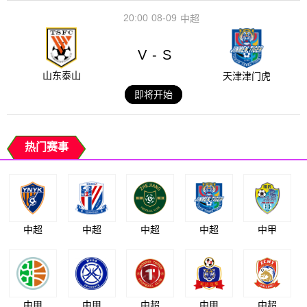
20:00
08-09
中超
V
S
-
山东泰山
天津津门虎
即将开始
热门赛事
中超
中超
中超
中超
中甲
中甲
中甲
中超
中甲
中超