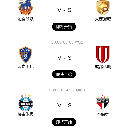
V
S
-
定南赣联
大连鲲城
即将开始
20:00
08-08
中超
V
S
-
云南玉昆
成都蓉城
即将开始
03:00
08-09
巴西甲
V
S
-
格雷米奥
圣保罗
即将开始