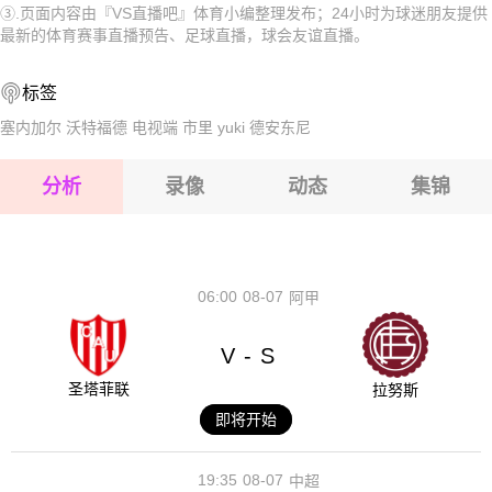
③.页面内容由『VS直播吧』体育小编整理发布；24小时为球迷朋友提供
2026-08-15 【球会友谊】 索斯诺维克VS俄斯特拉发
2026-08-15 【球会友谊】 索斯诺维克VS俄斯特拉发
最新的体育赛事直播预告、足球直播，球会友谊直播。
2026-08-15 【球会友谊】 索斯诺维克VS俄斯特拉发
2026-08-15 【球会友谊】 索斯诺维克VS俄斯特拉发
标签
2026-08-14 【球会友谊】 索斯诺维克VS俄斯特拉发
2026-08-15 【球会友谊】 索斯诺维克VS俄斯特拉发
塞内加尔
沃特福德
电视端
市里
yuki
德安东尼
2026-08-15 【球会友谊】 索斯诺维克VS俄斯特拉发
分析
录像
动态
集锦
2026-08-15 【球会友谊】 索斯诺维克VS俄斯特拉发
2026-08-14 【球会友谊】 索斯诺维克VS俄斯特拉发
06:00
08-07
阿甲
V
S
-
圣塔菲联
拉努斯
即将开始
19:35
08-07
中超