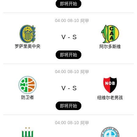
即将开始
04:00
08-10
阿甲
V
S
-
罗萨里奥中央
阿尔多斯维
即将开始
04:00
08-10
阿甲
V
S
-
防卫者
纽维尔老男孩
即将开始
04:00
08-10
阿甲