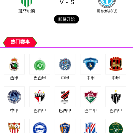
V
S
-
班菲尔德
贝尔格拉诺
即将开始
热门赛事
西甲
巴西甲
中甲
中甲
中甲
中甲
巴西甲
巴西甲
巴西甲
巴西甲