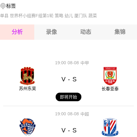
标签
2026-08-16 【球会友谊】 科罗拉多急流VS华雷斯
单县
世界杯小组赛F组第1轮
策略
幼儿
厦门队
蔬菜
2026-08-16 【球会友谊】 科罗拉多急流VS华雷斯
分析
录像
动态
集锦
2026-08-16 【球会友谊】 科罗拉多急流VS华雷斯
2026-08-16 【球会友谊】 科罗拉多急流VS华雷斯
19:00
08-08
中甲
V
S
-
苏州东吴
长春亚泰
即将开始
19:00
08-08
中超
V
S
-