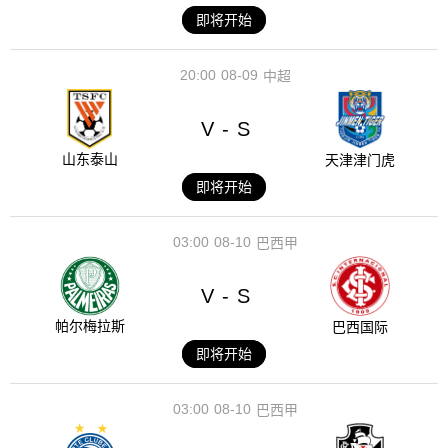
即将开始
20:00
08-09
中超
V
S
-
山东泰山
天津津门虎
即将开始
03:00
08-10
巴西甲
V
S
-
帕尔梅拉斯
巴西国际
即将开始
03:00
08-10
巴西甲