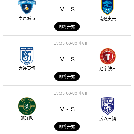
V
S
-
南京城市
南通支云
即将开始
19:35
08-08
中超
V
S
-
大连英博
辽宁铁人
即将开始
19:35
08-08
中超
V
S
-
浙江队
武汉三镇
即将开始