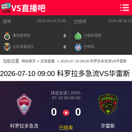
2026-08-16 23:00
2026-08-16 22
西甲
巴西甲
0
桑坦德竞技
沙佩科恩斯
0
比利亚雷亚尔
巴伊亚
当前位置:
>
>
网站首页
足球直播
2026-07-10 09:00 科罗拉多急流VS华雷斯
2026-07-10 09:00 科罗拉多急流VS华雷斯
球会友谊 | 2026-
07-10 09:00:00
0
0
科罗拉多急流
华雷斯
已结束