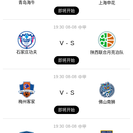
青岛海牛
上海申花
即将开始
19:30
08-08
中甲
V
S
-
石家庄功夫
陕西联合月亮泊队
即将开始
19:30
08-08
中甲
V
S
-
梅州客家
佛山南狮
即将开始
19:30
08-08
中甲