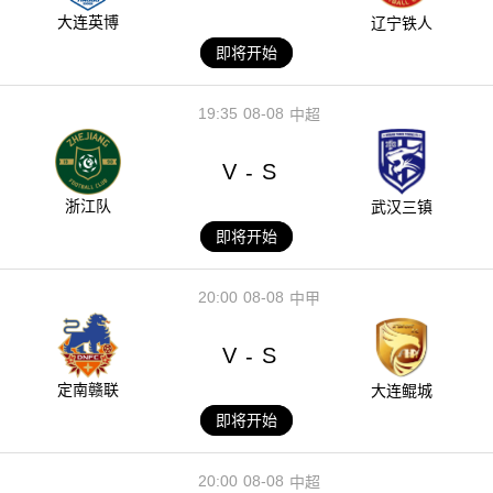
大连英博
辽宁铁人
即将开始
19:35
08-08
中超
V
S
-
浙江队
武汉三镇
即将开始
20:00
08-08
中甲
V
S
-
定南赣联
大连鲲城
即将开始
20:00
08-08
中超