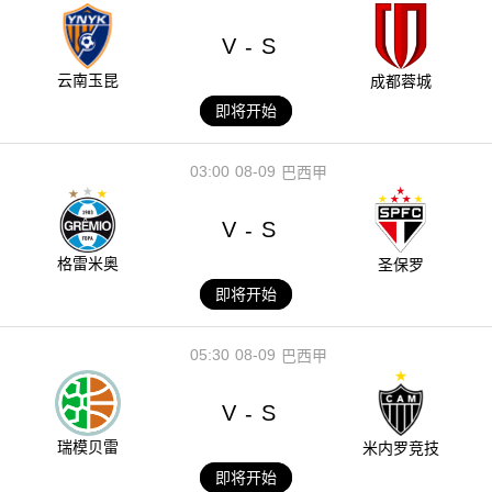
V
S
-
云南玉昆
成都蓉城
即将开始
03:00
08-09
巴西甲
V
S
-
格雷米奥
圣保罗
即将开始
05:30
08-09
巴西甲
V
S
-
瑞模贝雷
米内罗竞技
即将开始