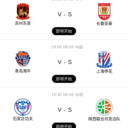
V
S
-
苏州东吴
长春亚泰
即将开始
19:00
08-08
中超
V
S
-
青岛海牛
上海申花
即将开始
19:30
08-08
中甲
V
S
-
石家庄功夫
陕西联合月亮泊队
即将开始