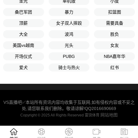
圣光
单机版
小度
桑巴军团
暴力
扣篮图
顶薪
女子双人摔跤
需要具备
大全
波鸿
胜负
美国vs越南
光头
女友
开场仪式
PUBG
NBA嘉年华
爱犬
骑士与热火
红书
VS直播吧✅本站所有资讯内容均收集于互联网,如有侵权内容或不妥之
处,请您联系我们删除。敬请谅解!QQ2016690669
网站地图
Copyright © 2025 All Rights Reserved 富饶体育