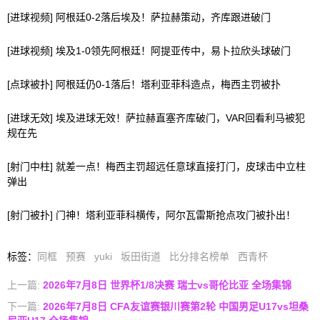
[进球视频] 阿根廷0-2落后埃及！萨拉赫策动，齐库跟进破门
[进球视频] 埃及1-0领先阿根廷！阿提亚传中，易卜拉欣头球破门
[点球被扑] 阿根廷仍0-1落后！塔利亚菲科造点，梅西主罚被扑
[进球无效] 埃及进球无效！萨拉赫直塞齐库破门，VAR回看利马被犯
规在先
[射门中柱] 就差一点！梅西主罚超远任意球直接打门，皮球击中立柱
弹出
[射门被扑] 门神！塔利亚菲科横传，阿尔瓦雷斯抢点攻门被扑出！
标签
：
同框
预赛
yuki
坂田街道
比分排名榜单
西青杯
上一篇:
2026年7月8日 世界杯1/8决赛 瑞士vs哥伦比亚 全场集锦
下一篇:
2026年7月8日 CFA友谊赛银川赛第2轮 中国男足U17vs坦桑