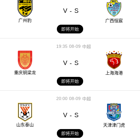
V
S
-
广州豹
广西恒宸
即将开始
19:35
08-09
中超
V
S
-
重庆铜梁龙
上海海港
即将开始
20:00
08-09
中超
V
S
-
山东泰山
天津津门虎
即将开始