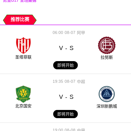
尼亚U17 全场集锦
推荐比赛
06:00
08-07
阿甲
V
S
-
圣塔菲联
拉努斯
即将开始
19:35
08-07
中超
V
S
-
北京国安
深圳新鹏城
即将开始
19:00
08-08
中甲