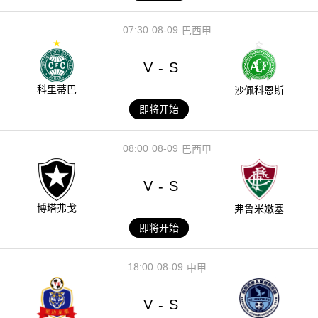
07:30
08-09
巴西甲
V
S
-
科里蒂巴
沙佩科恩斯
即将开始
08:00
08-09
巴西甲
V
S
-
博塔弗戈
弗鲁米嫩塞
即将开始
18:00
08-09
中甲
V
S
-