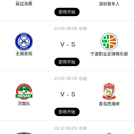
延边龙鼎
深圳青年人
即将开始
19:00
08-09
中甲
V
S
-
无锡吴钩
宁波职业足球俱乐部
即将开始
19:00
08-09
中超
V
S
-
河南队
青岛西海岸
即将开始
19:30
08-09
中甲